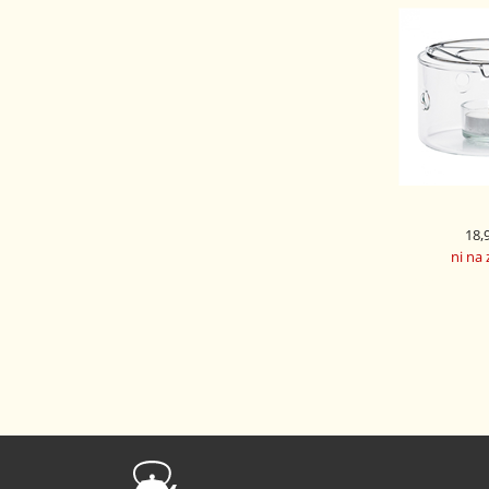
18,
ni na 
GORILNIK 
PRETT