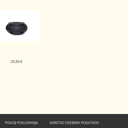
25,50 €
ITOŽELEZNI GORILNIK
ARARE ČRN 15 CM
POGOJI POSLOVANJA
VARSTVO OSEBNIH PODATKOV