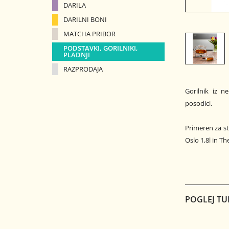
DARILA
DARILNI BONI
MATCHA PRIBOR
PODSTAVKI, GORILNIKI,
PLADNJI
RAZPRODAJA
Gorilnik iz n
posodici.
Primeren za ste
Oslo 1,8l in The
POGLEJ TU