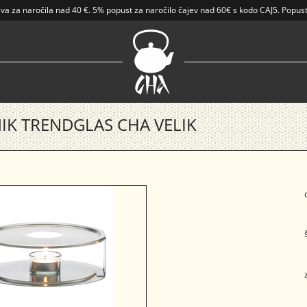
ava
za naročila nad
40 €
.
5% popust za naročilo čajev nad 60€ s kodo CAJ5. Popust
IK TRENDGLAS CHA VELIK