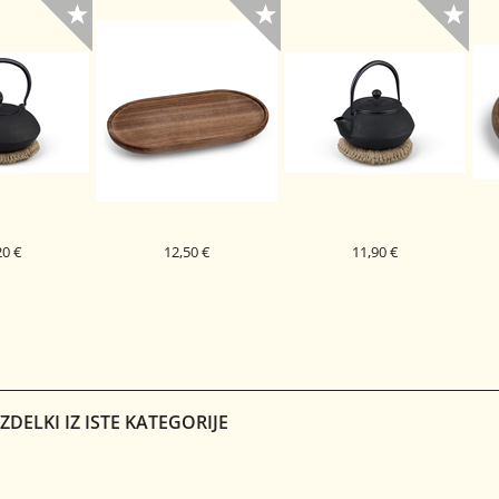
20 €
12,50 €
11,90 €
 ZA ČAJNIK
PLADENJ OVALNI 19 X 10
PODSTAVEK ZA ČAJNIK
POD
 17 CM
CM
KOMAKI 11 CM
DELKI IZ ISTE KATEGORIJE