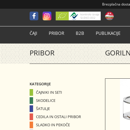
Brezplačna dost
kontrolo izvaja
SI-EKO-002
ČAJI
PRIBOR
B2B
PUBLIKACIJE
PRIBOR
GORILN
KATEGORIJE
ČAJNIKI IN SETI
SKODELICE
ŠATULJE
CEDILA IN OSTALI PRIBOR
SLADKO IN PEKOČE