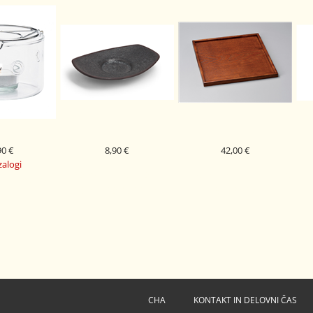
90 €
8,90 €
42,00 €
zalogi
PODSTAVEK SEIKO ZA
KEIKO PLADENJ TEMEN LES
L
TRENDGLAS
SKODELICO PORCELAN
29 X 29 CM
Y TEA
CHA
KONTAKT IN DELOVNI ČAS