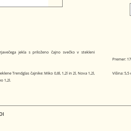
erjavečega jekla s priloženo čajno svečko v stekleni
Premer: 1
klene Trendglas čajnike: Miko 0,8l, 1,2l in 2l, Nova 1,2l,
Višina: 5,5
o 1,2l.
DI