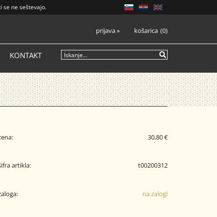
i se ne seštevajo.
prijava
»
košarica
0
KONTAKT
cena:
30,80 €
šifra artikla:
t00200312
zaloga:
na zalogi