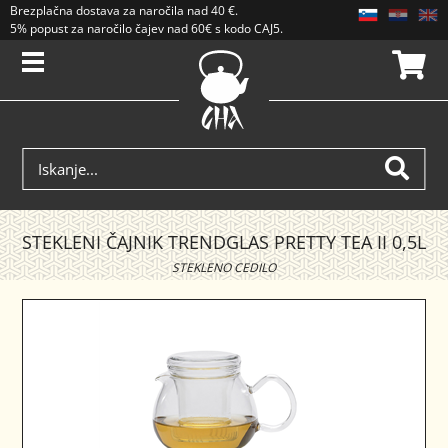
Brezplačna dostava
za naročila nad
40 €
.
5% popust za naročilo čajev nad 60€ s kodo CAJ5. Popusti se ne seštevajo.
STEKLENI ČAJNIK TRENDGLAS PRETTY TEA II 0,5L
STEKLENO CEDILO