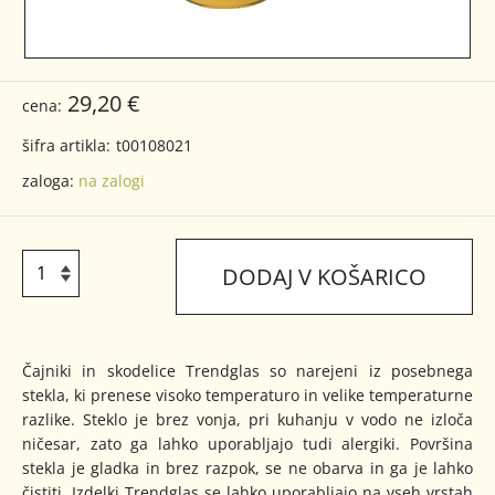
29,20 €
cena:
šifra artikla:
t00108021
zaloga:
na zalogi
DODAJ V KOŠARICO
Čajniki in skodelice Trendglas so narejeni iz posebnega
stekla, ki prenese visoko temperaturo in velike temperaturne
razlike. Steklo je brez vonja, pri kuhanju v vodo ne izloča
ničesar, zato ga lahko uporabljajo tudi alergiki. Površina
stekla je gladka in brez razpok, se ne obarva in ga je lahko
čistiti. Izdelki Trendglas se lahko uporabljajo na vseh vrstah