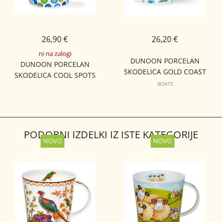
26,90 €
26,20 €
ni na zalogi
DUNOON PORCELAN
DUNOON PORCELAN
SKODELICA GOLD COAST
SKODELICA COOL SPOTS
BUTE
BOATS
LOMOND
PODOBNI IZDELKI IZ ISTE KATEGORIJE