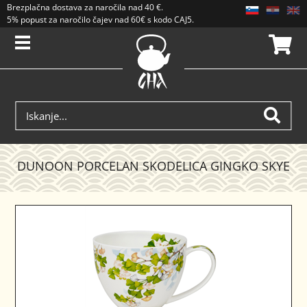
Brezplačna dostava
za naročila nad
40 €
.
5% popust za naročilo čajev nad 60€ s kodo CAJ5. Popusti se ne seštevajo.
DUNOON PORCELAN SKODELICA GINGKO SKYE