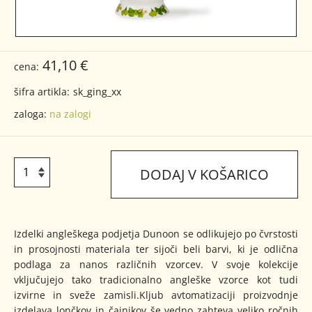
41,10 €
cena:
šifra artikla:
sk_ging_xx
zaloga:
na zalogi
DODAJ V KOŠARICO
Izdelki angleškega podjetja Dunoon se odlikujejo po čvrstosti
in prosojnosti materiala ter sijoči beli barvi, ki je odlična
podlaga za nanos različnih vzorcev. V svoje kolekcije
vključujejo tako tradicionalno angleške vzorce kot tudi
izvirne in sveže zamisli.Kljub avtomatizaciji proizvodnje
izdelava lončkov in čajnikov še vedno zahteva veliko ročnih