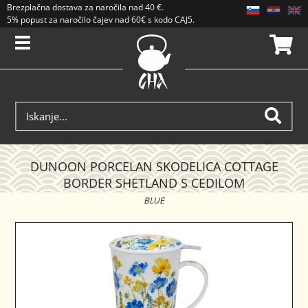
Brezplačna dostava
za naročila nad
40 €
.
5% popust za naročilo čajev nad 60€ s kodo CAJ5. Popusti se ne seštevajo.
DUNOON PORCELAN SKODELICA COTTAGE
BORDER SHETLAND S CEDILOM
BLUE