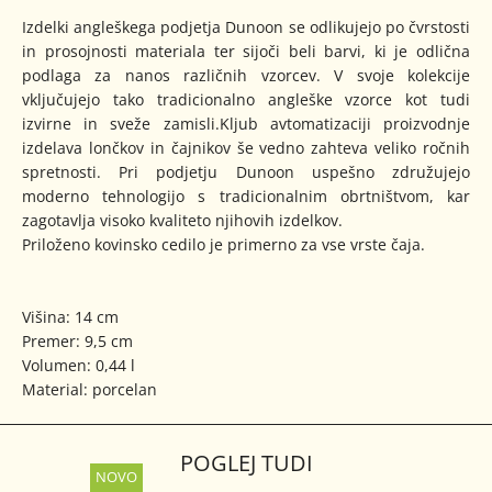
Izdelki angleškega podjetja Dunoon se odlikujejo po čvrstosti
in prosojnosti materiala ter sijoči beli barvi, ki je odlična
podlaga za nanos različnih vzorcev. V svoje kolekcije
vključujejo tako tradicionalno angleške vzorce kot tudi
izvirne in sveže zamisli.Kljub avtomatizaciji proizvodnje
izdelava lončkov in čajnikov še vedno zahteva veliko ročnih
spretnosti. Pri podjetju Dunoon uspešno združujejo
moderno tehnologijo s tradicionalnim obrtništvom, kar
zagotavlja visoko kvaliteto njihovih izdelkov.
Priloženo kovinsko cedilo je primerno za vse vrste čaja.
Višina: 14 cm
Premer: 9,5 cm
Volumen: 0,44 l
Material: porcelan
POGLEJ TUDI