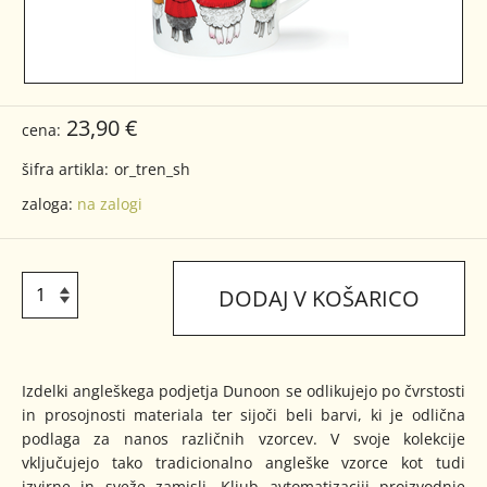
23,90 €
cena:
šifra artikla:
or_tren_sh
zaloga:
na zalogi
DODAJ V KOŠARICO
Izdelki angleškega podjetja Dunoon se odlikujejo po čvrstosti
in prosojnosti materiala ter sijoči beli barvi, ki je odlična
podlaga za nanos različnih vzorcev. V svoje kolekcije
vključujejo tako tradicionalno angleške vzorce kot tudi
izvirne in sveže zamisli. Kljub avtomatizaciji proizvodnje