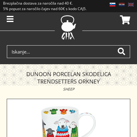
Brezplačna dostava
za naročila nad
40 €
.
5% popust za naročilo čajev nad 60€ s kodo CAJ5. Popusti se ne seštevajo.
DUNOON PORCELAN SKODELICA
TRENDSETTERS ORKNEY
SHEEP