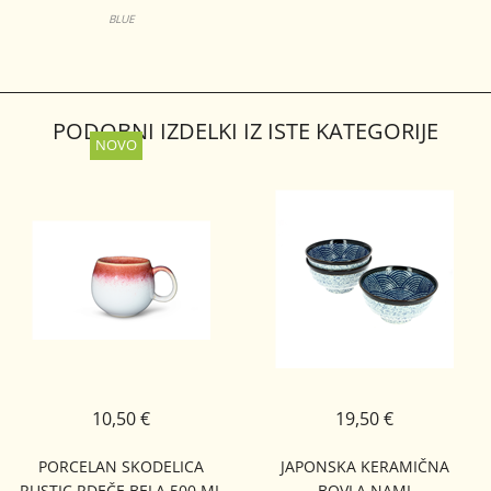
CAIRNGORM
BLUE
PODOBNI IZDELKI IZ ISTE KATEGORIJE
10,50 €
19,50 €
PORCELAN SKODELICA
JAPONSKA KERAMIČNA
RUSTIC RDEČE BELA 500 ML
BOVLA NAMI