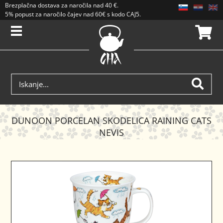
Brezplačna dostava
za naročila nad
40 €
.
5% popust za naročilo čajev nad 60€ s kodo CAJ5. Popusti se ne seštevajo.
DUNOON PORCELAN SKODELICA RAINING CATS
NEVIS