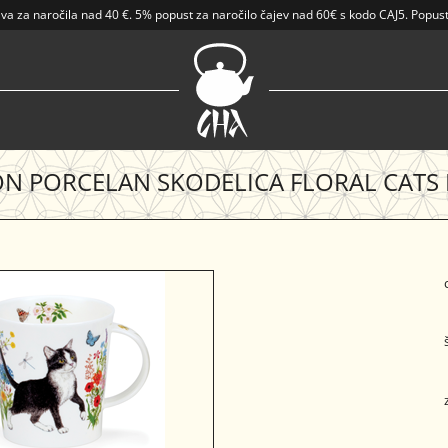
ava
za naročila nad
40 €
.
5% popust za naročilo čajev nad 60€ s kodo CAJ5. Popust
N PORCELAN SKODELICA FLORAL CAT