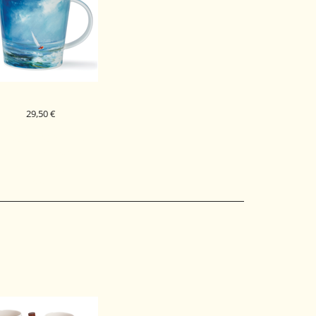
29,50 €
DUNOON PORCELAN
KODELICA SEASCAPE
CAIRNGORM
BLUE