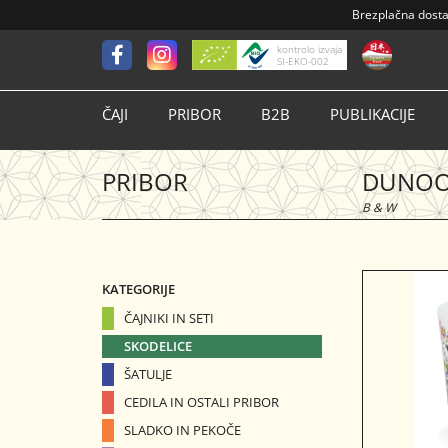
Brezplačna dost
kontrolo izvaja
SI-EKO-002
ČAJI
PRIBOR
B2B
PUBLIKACIJE
PRIBOR
DUNOO
B & W
KATEGORIJE
ČAJNIKI IN SETI
SKODELICE
ŠATULJE
CEDILA IN OSTALI PRIBOR
SLADKO IN PEKOČE