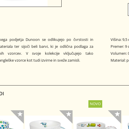
škega podjetja Dunoon se odlikujejo po čvrstosti in
Višina: 9,5
teriala ter sijoči beli barvi, ki je odlična podlaga za
Premer: 9
nih vzorcev. V svoje kolekcije vključujejo tako
Volumen: 0
ngleške vzorce kot tudi izvirne in sveže zamisli.
Material: 
DI