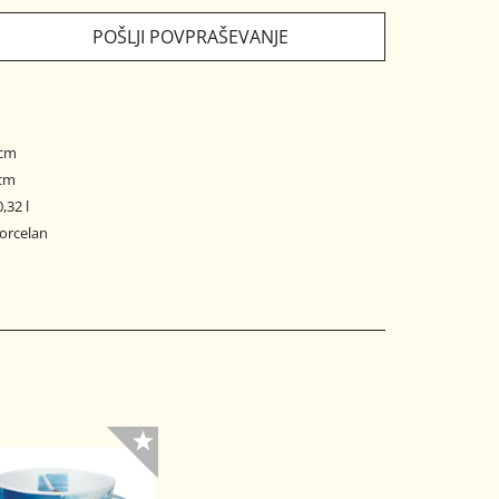
POŠLJI POVPRAŠEVANJE
 cm
 cm
,32 l
porcelan