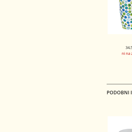
34,
ni na 
DUNOON 
SKODELICA 
HEN
PODOBNI IZ