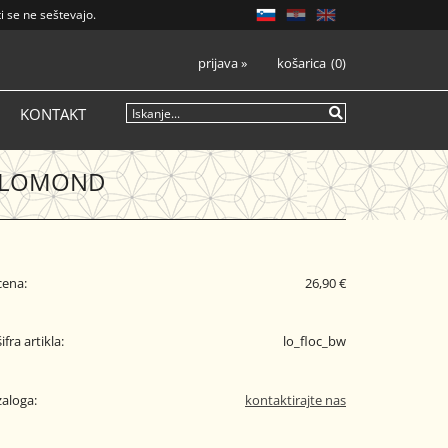
i se ne seštevajo.
prijava
»
košarica
0
KONTAKT
S LOMOND
cena:
26,90 €
šifra artikla:
lo_floc_bw
zaloga:
kontaktirajte nas