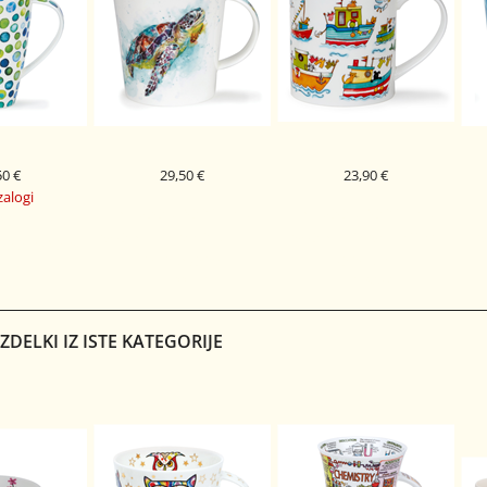
50 €
29,50 €
23,90 €
zalogi
DUNOON PORCELAN
DUNOON PORCELAN
PORCELAN
SKODELICA MARINE LIFE
SKODELICA SAIL AWAY
S
COOL SPOTS
CAIRNGORM
ORKNEY
LEY
FLIPPERS
FISH BOAT
DELKI IZ ISTE KATEGORIJE