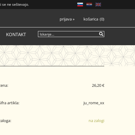
i se ne seštevajo.
prijava
»
košarica
0
KONTAKT
cena:
26,20 €
šifra artikla:
ju_rome_xx
zaloga:
na zalogi