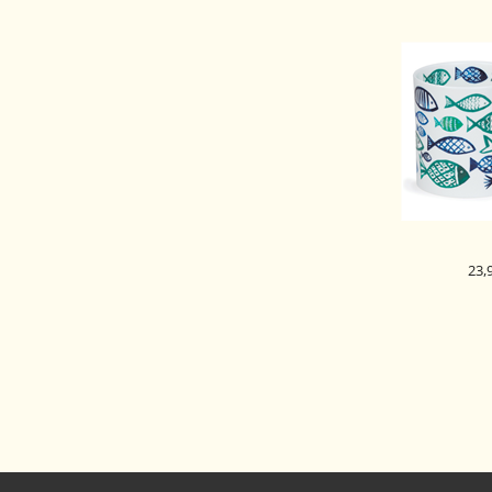
23,
DUNOON 
SKODELICA 
ORK
WH