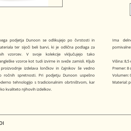
škega podjetja Dunoon se odlikujejo po čvrstosti in
Ima deln
teriala ter sijoči beli barvi, ki je odlična podlaga za
pomivalne
nih vzorcev. V svoje kolekcije vključujejo tako
angleške vzorce kot tudi izvirne in sveže zamisli. Kljub
Višina: 8,
i proizvodnje izdelava lončkov in čajnikov še vedno
Premer: 8
ko ročnih spretnosti. Pri podjetju Dunoon uspešno
Volumen: 0
derno tehnologijo s tradicionalnim obrtništvom, kar
Material: 
oko kvaliteto njihovih izdelkov.
DI