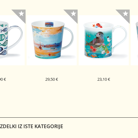
90 €
29,50 €
23,10 €
PORCELAN
DUNOON PORCELAN
DUNOON PORCELAN
BLUE SHOAL
SKODELICA SEASCAPE
SKODELICA SEASHORE
NEY
CAIRNGORM
BUTE
R
ITE
PEACH
SEAL
DELKI IZ ISTE KATEGORIJE