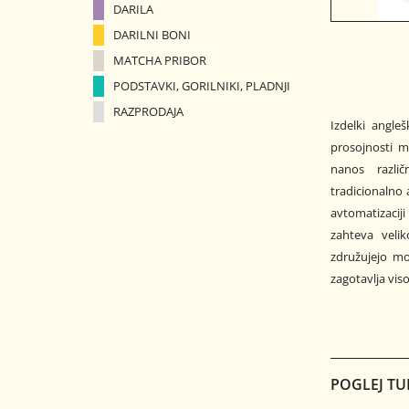
DARILA
DARILNI BONI
MATCHA PRIBOR
PODSTAVKI, GORILNIKI, PLADNJI
RAZPRODAJA
Izdelki angle
prosojnosti ma
nanos različ
tradicionalno 
avtomatizacij
zahteva veli
združujejo mo
zagotavlja vis
POGLEJ TU