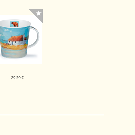
29,50 €
DUNOON PORCELAN
SKODELICA COASTAL
ETREAT CAIRNGORM
THATCHED