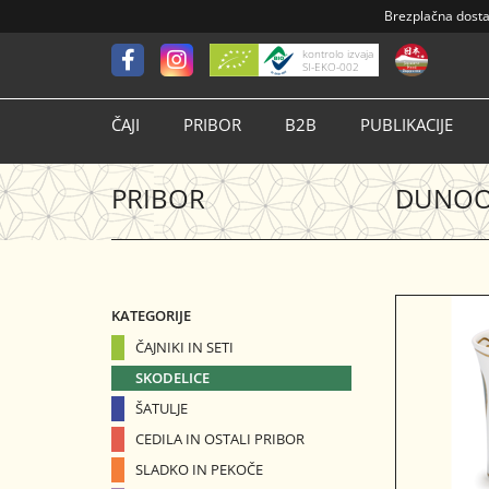
Brezplačna dost
kontrolo izvaja
SI-EKO-002
ČAJI
PRIBOR
B2B
PUBLIKACIJE
PRIBOR
DUNOO
KATEGORIJE
ČAJNIKI IN SETI
SKODELICE
ŠATULJE
CEDILA IN OSTALI PRIBOR
SLADKO IN PEKOČE