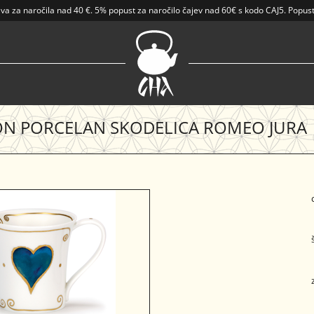
ava
za naročila nad
40 €
.
5% popust za naročilo čajev nad 60€ s kodo CAJ5. Popust
N PORCELAN SKODELICA ROMEO JURA