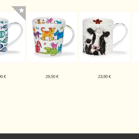
90 €
29,50 €
23,90 €
PORCELAN
DUNOON PORCELAN
DUNOON PORCELAN
J
BLUE SHOAL
SKODELICA COLOURFUL
SKODELICA SHAGGY TAILS
NEY
CREW CAIRNGORM
ORKNEY
ITE
DOG
COW