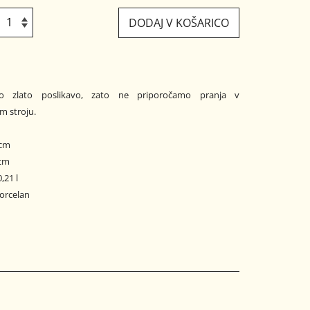
DODAJ V KOŠARICO
o zlato poslikavo, zato ne priporočamo pranja v
m stroju.
5 cm
 cm
,21 l
porcelan