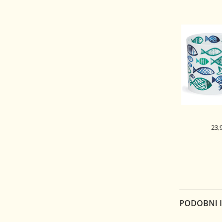
23,
DUNOON 
SKODELICA 
ORK
WH
PODOBNI IZ