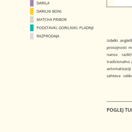
DARILA
DARILNI BONI
MATCHA PRIBOR
PODSTAVKI, GORILNIKI, PLADNJI
RAZPRODAJA
Izdelki angle
združujejo mo
prosojnosti ma
nanos različ
tradicionalno 
avtomatizacij
zahteva veli
POGLEJ TU