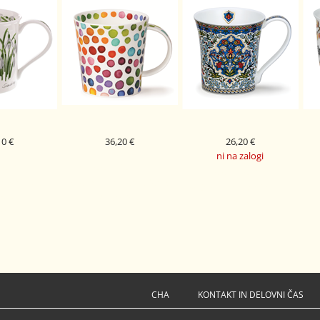
10 €
36,20 €
26,20 €
ni na zalogi
PORCELAN
DUNOON PORCELAN
DUNOON PORCELAN
A SPRING
SKODELICA HOT SPOTS
SKODELICA AMARA JURA
S BUTE
BENMORE
RED
DROP
RED
CHA
KONTAKT IN DELOVNI ČAS