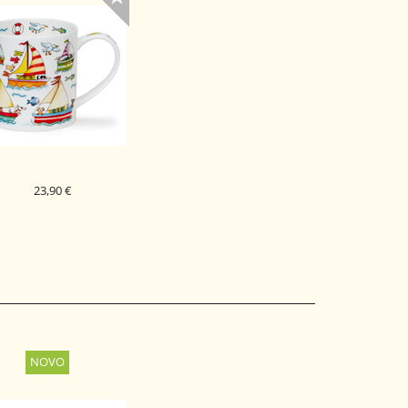
23,90 €
DUNOON PORCELAN
KODELICA SAIL AWAY
ORKNEY
SAIL BOAT