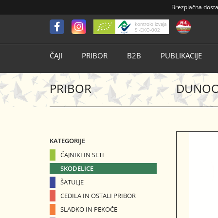
Brezplačna dost
kontrolo izvaja
SI-EKO-002
ČAJI
PRIBOR
B2B
PUBLIKACIJE
PRIBOR
DUNOON
KATEGORIJE
ČAJNIKI IN SETI
SKODELICE
ŠATULJE
CEDILA IN OSTALI PRIBOR
SLADKO IN PEKOČE