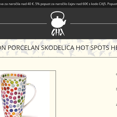
ava
za naročila nad
40 €
.
5% popust za naročilo čajev nad 60€ s kodo CAJ5. Popust
 PORCELAN SKODELICA HOT SPOTS H