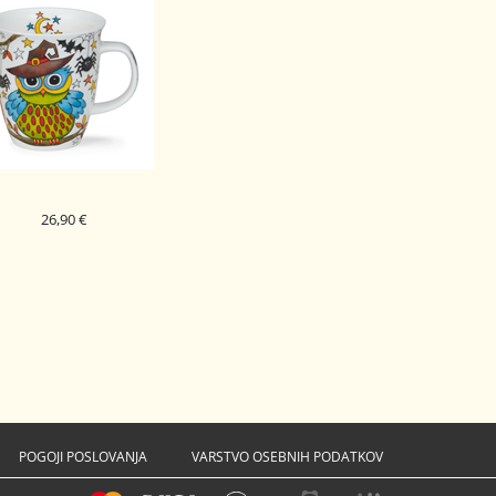
26,90 €
DUNOON PORCELAN
SKODELICA SPOOKY
WOOKY NEVIS
OWL
POGOJI POSLOVANJA
VARSTVO OSEBNIH PODATKOV