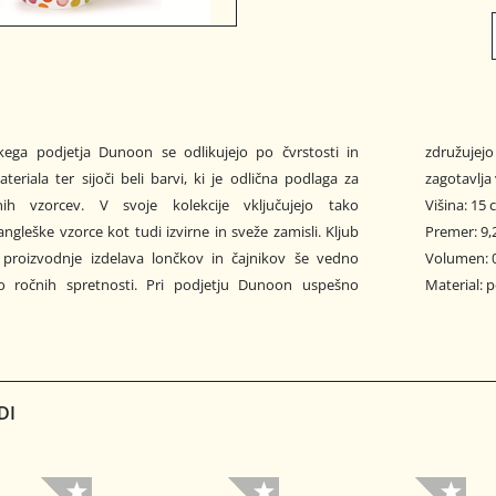
škega podjetja Dunoon se odlikujejo po čvrstosti in
derno tehnologijo s tradicionalnim obrtništvom, kar
teriala ter sijoči beli barvi, ki je odlična podlaga za
zagotavlja 
nih vzorcev. V svoje kolekcije vključujejo tako
Višina: 15
angleške vzorce kot tudi izvirne in sveže zamisli. Kljub
Premer: 9,
i proizvodnje izdelava lončkov in čajnikov še vedno
Volumen: 0
ko ročnih spretnosti. Pri podjetju Dunoon uspešno
Material: 
DI