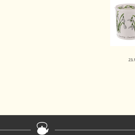
23,
DUNOON 
SKODELIC
FLOWER
SNOW