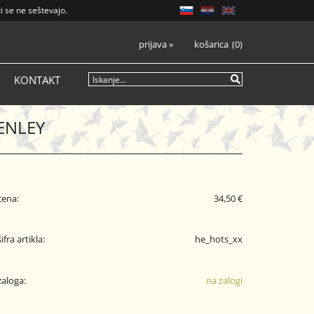
i se ne seštevajo.
prijava
»
košarica
0
KONTAKT
ENLEY
cena:
34,50 €
šifra artikla:
he_hots_xx
zaloga:
na zalogi