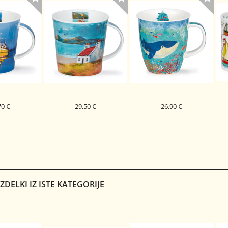
70 €
29,50 €
26,90 €
PORCELAN
DUNOON PORCELAN
DUNOON PORCELAN
 BLUE SEAS
SKODELICA COASTAL
SKODELICA FLIPPERS NEVIS
S
WHALE
NGORM
RETREAT CAIRNGORM
BLE
RED
DELKI IZ ISTE KATEGORIJE