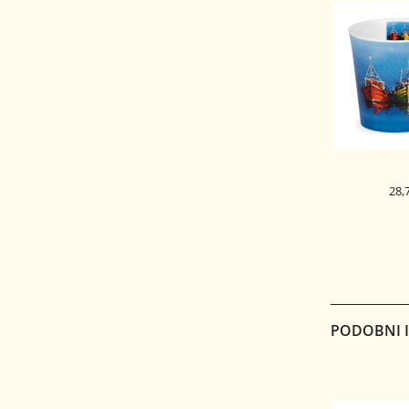
28,
DUNOON 
SKODELICA
CAIR
DOU
PODOBNI IZ