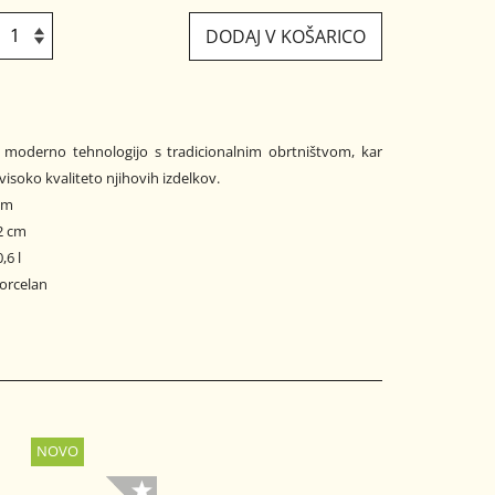
DODAJ V KOŠARICO
visoko kvaliteto njihovih izdelkov.
 cm
2 cm
,6 l
porcelan