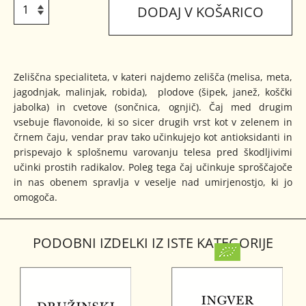
DODAJ V KOŠARICO
Zeliščna specialiteta, v kateri najdemo zelišča (melisa, meta,
jagodnjak, malinjak, robida), plodove (šipek, janež, koščki
jabolka) in cvetove (sončnica, ognjič). Čaj med drugim
vsebuje flavonoide, ki so sicer drugih vrst kot v zelenem in
črnem čaju, vendar prav tako učinkujejo kot antioksidanti in
prispevajo k splošnemu varovanju telesa pred škodljivimi
učinki prostih radikalov. Poleg tega čaj učinkuje sproščajoče
in nas obenem spravlja v veselje nad umirjenostjo, ki jo
omogoča.
PODOBNI IZDELKI IZ ISTE KATEGORIJE