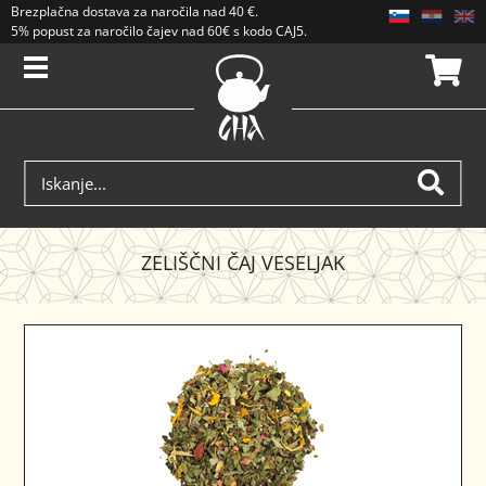
Brezplačna dostava
za naročila nad
40 €
.
5% popust za naročilo čajev nad 60€ s kodo CAJ5. Popusti se ne seštevajo.
ZELIŠČNI ČAJ VESELJAK