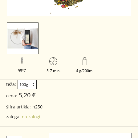
95°C
5-7 min.
4 g/200ml
teža:
5,20 €
cena:
šifra artikla:
h250
zaloga:
na zalogi