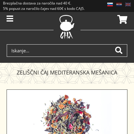
Brezplačna dostava
za naročila nad
40 €
.
5% popust za naročilo čajev nad 60€ s kodo CAJ5. Popusti se ne seštevajo.
ZELIŠČNI ČAJ MEDITERANSKA MEŠANICA