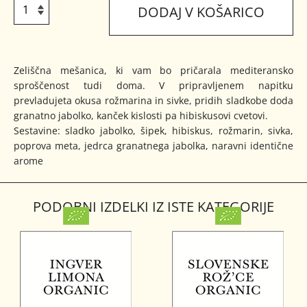
DODAJ V KOŠARICO
Zeliščna mešanica, ki vam bo pričarala mediteransko
sproščenost tudi doma. V pripravljenem napitku
prevladujeta okusa rožmarina in sivke, pridih sladkobe doda
granatno jabolko, kanček kislosti pa hibiskusovi cvetovi.
Sestavine: sladko jabolko, šipek, hibiskus, rožmarin, sivka,
poprova meta, jedrca granatnega jabolka, naravni identične
arome
PODOBNI IZDELKI IZ ISTE KATEGORIJE