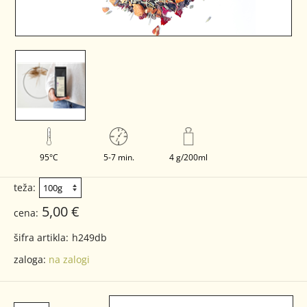
95°C
5-7 min.
4 g/200ml
teža:
5,00 €
cena:
šifra artikla:
h249db
zaloga:
na zalogi