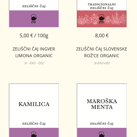
5,00 € / 100g
8,00 €
ZELIŠČNI ČAJ INGVER
ZELIŠČNI ČAJ SLOVENSKE
LIMONA ORGANIC
ROŽ'CE ORGANIC
PLOČEVINKA 20G
SI - EKO - 002
SI-EKO-002