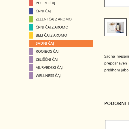
PU ERH ČAJ
ČRNI ČAJ
ZELENI ČAJ Z AROMO
ČRNI ČAJ Z AROMO
BELI ČAJ Z AROMO
SADNI ČAJ
ROOIBOS ČAJ
Sadna mešanica
ZELIŠČNI ČAJ
prepoznaven 
AJURVEDSKI ČAJ
pridihom jabol
WELLNESS ČAJ
PODOBNI IZ