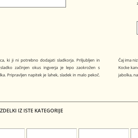
, ki ji ni potrebno dodajati sladkorja. Priljubljen in
Čaj ima niz
sladko začinjen okus ingverja je lepo zaokrožen s
Kocke kand
ka. Pripravljen napitek je lahek, sladek in malo pekoč.
jabolka, n
DELKI IZ ISTE KATEGORIJE