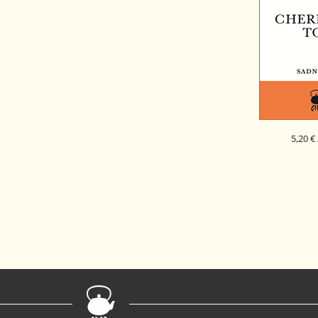
5,20 €
SADNI ČAJ C