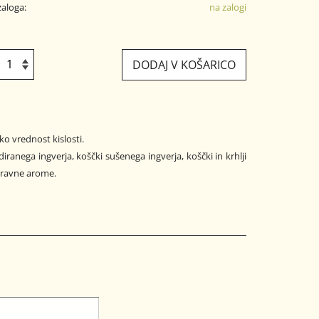
zaloga:
na zalogi
DODAJ V KOŠARICO
ko vrednost kislosti.
iranega ingverja, koščki sušenega ingverja, koščki in krhlji
aravne arome.