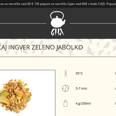
ava
za naročila nad
40 €
.
5% popust za naročilo čajev nad 60€ s kodo CAJ5. Popust
ČAJ INGVER ZELENO JABOLKO
95°C
5-7 min.
4 g/200ml