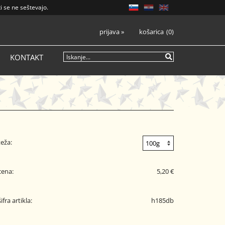
i se ne seštevajo.
prijava
»
košarica
0
KONTAKT
teža:
cena:
5,20 €
šifra artikla:
h185db