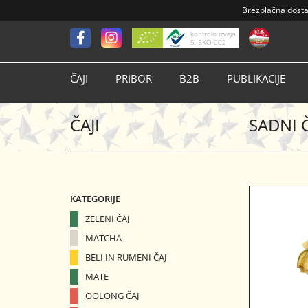
Brezplačna dost
kontrolo izvaja
SI-EKO-002
ČAJI
PRIBOR
B2B
PUBLIKACIJE
ČAJI
SADNI 
KATEGORIJE
ZELENI ČAJ
MATCHA
BELI IN RUMENI ČAJ
MATE
OOLONG ČAJ