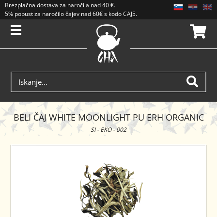
Brezplačna dostava
za naročila nad
40 €
.
5% popust za naročilo čajev nad 60€ s kodo CAJ5. Popusti se ne seštevajo.
BELI ČAJ WHITE MOONLIGHT PU ERH ORGANIC
SI - EKO - 002