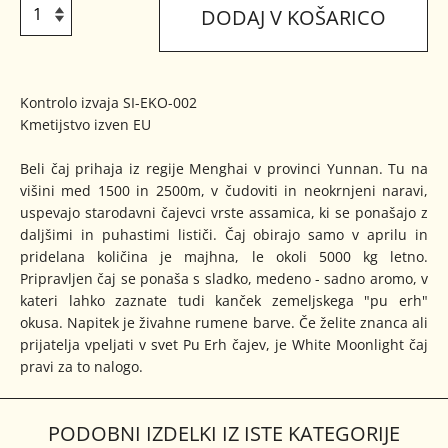
DODAJ V KOŠARICO
Kontrolo izvaja SI-EKO-002
Kmetijstvo izven EU
Beli čaj prihaja iz regije Menghai v provinci Yunnan. Tu na
višini med 1500 in 2500m, v čudoviti in neokrnjeni naravi,
uspevajo starodavni čajevci vrste assamica, ki se ponašajo z
daljšimi in puhastimi lističi. Čaj obirajo samo v aprilu in
pridelana količina je majhna, le okoli 5000 kg letno.
Pripravljen čaj se ponaša s sladko, medeno - sadno aromo, v
kateri lahko zaznate tudi kanček zemeljskega "pu erh"
okusa. Napitek je živahne rumene barve. Če želite znanca ali
prijatelja vpeljati v svet Pu Erh čajev, je White Moonlight čaj
pravi za to nalogo.
PODOBNI IZDELKI IZ ISTE KATEGORIJE