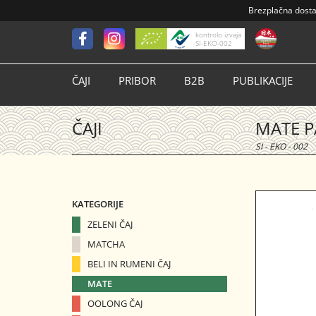
Brezplačna dost
kontrolo izvaja
SI-EKO-002
ČAJI
PRIBOR
B2B
PUBLIKACIJE
ČAJI
MATE 
SI - EKO - 002
KATEGORIJE
ZELENI ČAJ
MATCHA
BELI IN RUMENI ČAJ
MATE
OOLONG ČAJ