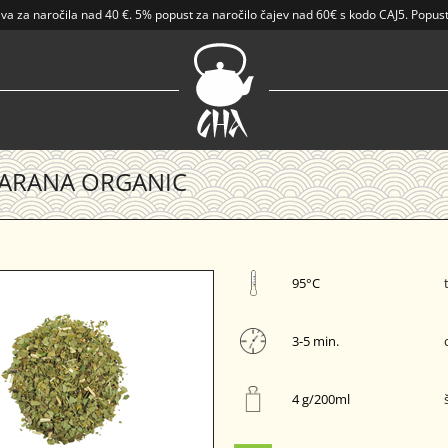
ava
za naročila nad
40 €
.
5% popust za naročilo čajev nad 60€ s kodo CAJ5. Popust
PARANA ORGANIC
95°C
3-5 min.
4 g/200ml