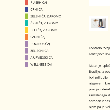
PU ERH ČAJ
ČRNI ČAJ
ZELENI ČAJ Z AROMO
ČRNI ČAJ Z AROMO
BELI ČAJ Z AROMO
SADNI ČAJ
ROOIBOS ČAJ
Kontrolo izvaj
ZELIŠČNI ČAJ
Kmetijstvo iz
AJURVEDSKI ČAJ
WELLNESS ČAJ
Mate je sploš
Brazilije, iz p
bolj priljublje
njegovem kre
pravijo v dežel
zimzelenega dr
soroden v naši
njem pa je vel