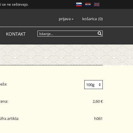
i se ne seštevajo.
prijava
»
košarica
0
KONTAKT
teža:
cena:
2,60 €
šifra artikla:
h061