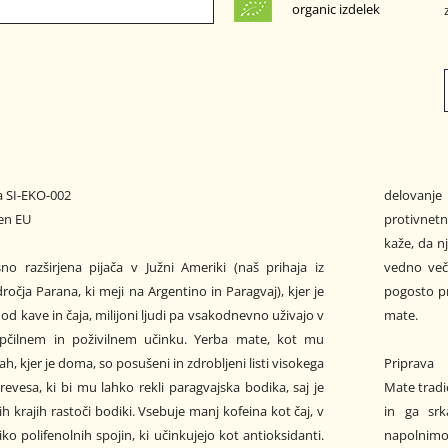
organic izdelek
a SI-EKO-002
delovanje
ven EU
protivnet
kaže, da n
no razširjena pijača v Južni Ameriki (naš prihaja iz
vedno več
odročja Parana, ki meji na Argentino in Paragvaj), kjer je
pogosto pr
n od kave in čaja, milijoni ljudi pa vsakodnevno uživajo v
mate.
pčilnem in poživilnem učinku. Yerba mate, kot mu
ah, kjer je doma, so posušeni in zdrobljeni listi visokega
Priprava
evesa, ki bi mu lahko rekli paragvajska bodika, saj je
Mate tradi
h krajih rastoči bodiki. Vsebuje manj kofeina kot čaj, v
in ga sr
iko polifenolnih spojin, ki učinkujejo kot antioksidanti.
napolnimo do tretjine z zdrobljenimi listi ter p