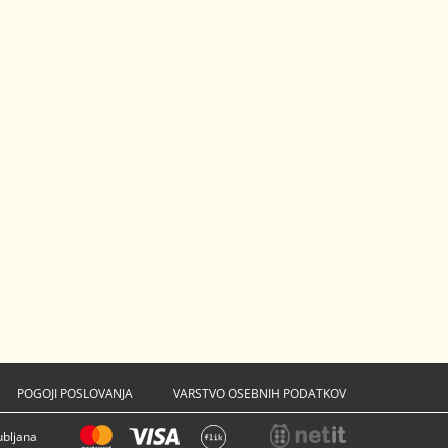
POGOJI POSLOVANJA
VARSTVO OSEBNIH PODATKOV
ubljana