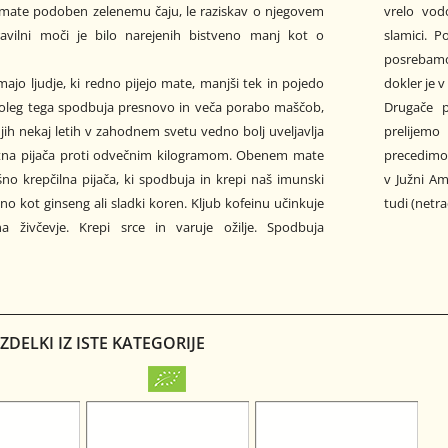
je mate podoben zelenemu čaju, le raziskav o njegovem
vrelo vod
avilni moči je bilo narejenih bistveno manj kot o
slamici. 
posrebamo 
majo ljudje, ki redno pijejo mate, manjši tek in pojedo
dokler je v
oleg tega spodbuja presnovo in veča porabo maščob,
Drugače p
jih nekaj letih v zahodnem svetu vedno bolj uveljavlja
prelijemo
stna pijača proti odvečnim kilogramom. Obenem mate
precedimo.
šno krepčilna pijača, ki spodbuja in krepi naš imunski
v Južni Am
o kot ginseng ali sladki koren. Kljub kofeinu učinkuje
tudi (netr
a živčevje. Krepi srce in varuje ožilje. Spodbuja
DELKI IZ ISTE KATEGORIJE