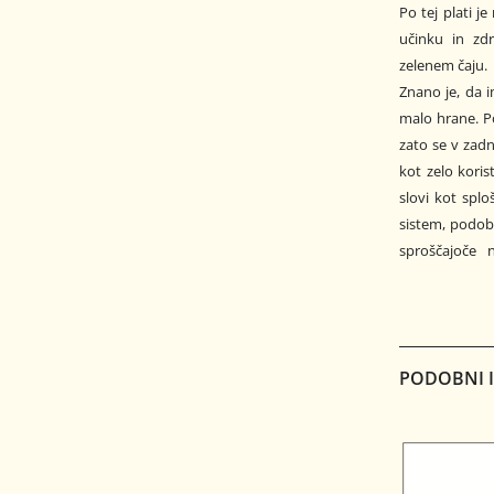
Po tej plati 
učinku in zdr
zelenem čaju.
Znano je, da i
malo hrane. P
zato se v zadn
kot zelo kori
slovi kot splo
sistem, podobn
sproščajoče n
PODOBNI IZ