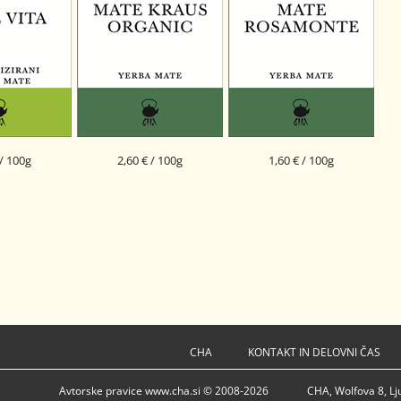
 / 100g
2,60 € / 100g
1,60 € / 100g
 VITA
MATE KRAUS ORGANIC
MATE ROSAMONTE
SI - EKO - 002
CHA
KONTAKT IN DELOVNI ČAS
Avtorske pravice www.cha.si © 2008-2026
CHA, Wolfova 8, Lj