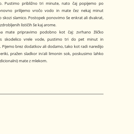
o. Pustimo približno tri minute, nato čaj popijemo po
Ponovno prilijemo vročo vodo in mate čez nekaj minut
skozi slamico. Postopek ponovimo še enkrat ali dvakrat,
 zdrobljenih lističih še kaj arome.
a mate pripravimo podobno kot čaj: zvrhano žličko
 s skodelico vrele vode, pustimo tri do pet minut in
 Pijemo brez dodatkov ali dodamo, tako kot radi naredijo
eriki, pražen sladkor in/ali limonin sok, poskusimo lahko
adicionalni) mate z mlekom.