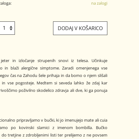
zaloga:
na zalogi
DODAJ V KOŠARICO
 jeter in izločanje strupenih snovi iz telesa. Učinkuje
no in blaži alergične simptome. Zaradi omenjenega vse
jegov čas na Zahodu šele prihaja in da bomo o njem slišali
 in vse pogosteje. Medtem si seveda lahko že zdaj kar
ivoščimo poživilno skodelico zdravja ali dve, ki ga ponuja
cionalno pripravljamo v bučki, ki jo imenujejo mate ali cuia
kamo po kovinski slamici z imenom bombilla. Bučko
relijemo z ne povsem