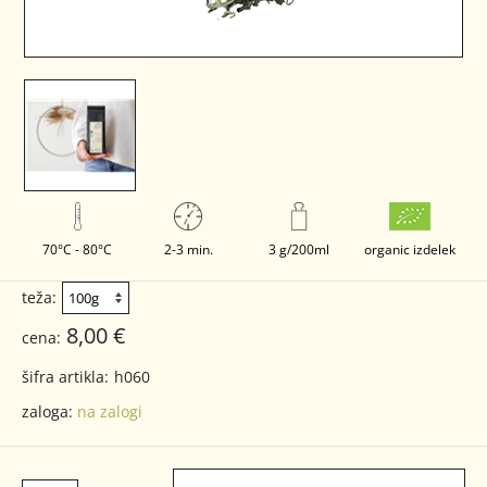
70°C - 80°C
2-3 min.
3 g/200ml
organic izdelek
teža:
8,00 €
cena:
šifra artikla:
h060
zaloga:
na zalogi