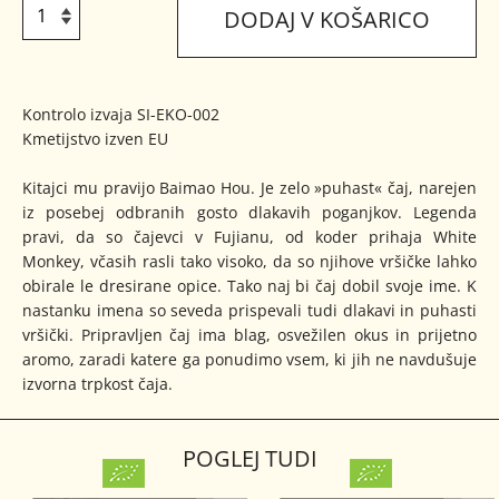
DODAJ V KOŠARICO
Kontrolo izvaja SI-EKO-002
Kmetijstvo izven EU
Kitajci mu pravijo Baimao Hou. Je zelo »puhast« čaj, narejen
iz posebej odbranih gosto dlakavih poganjkov. Legenda
pravi, da so čajevci v Fujianu, od koder prihaja White
Monkey, včasih rasli tako visoko, da so njihove vršičke lahko
obirale le dresirane opice. Tako naj bi čaj dobil svoje ime. K
nastanku imena so seveda prispevali tudi dlakavi in puhasti
vršički. Pripravljen čaj ima blag, osvežilen okus in prijetno
aromo, zaradi katere ga ponudimo vsem, ki jih ne navdušuje
izvorna trpkost čaja.
POGLEJ TUDI