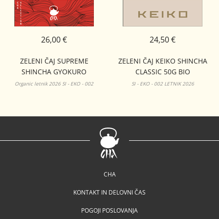
26,00 €
24,50 €
ZELENI ČAJ SUPREME
ZELENI ČAJ KEIKO SHINCHA
SHINCHA GYOKURO
CLASSIC 50G BIO
TSUYUHIKARI KAGOSHIMA
Organic letnik 2026 SI - EKO - 002
SI - EKO - 002 LETNIK 2026
ORGANIC 50G
CHA
KONTAKT IN DELOVNI ČAS
POGOJI POSLOVANJA