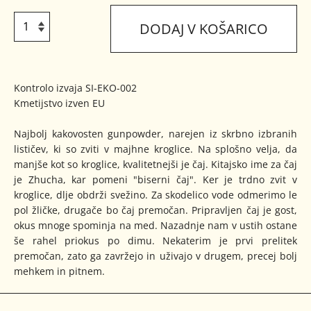
DODAJ V KOŠARICO
Kontrolo izvaja SI-EKO-002
Kmetijstvo izven EU
Najbolj kakovosten gunpowder, narejen iz skrbno izbranih
lističev, ki so zviti v majhne kroglice. Na splošno velja, da
manjše kot so kroglice, kvalitetnejši je čaj. Kitajsko ime za čaj
je Zhucha, kar pomeni "biserni čaj". Ker je trdno zvit v
kroglice, dlje obdrži svežino. Za skodelico vode odmerimo le
pol žličke, drugače bo čaj premočan. Pripravljen čaj je gost,
okus mnoge spominja na med. Nazadnje nam v ustih ostane
še rahel priokus po dimu. Nekaterim je prvi prelitek
premočan, zato ga zavržejo in uživajo v drugem, precej bolj
mehkem in pitnem.