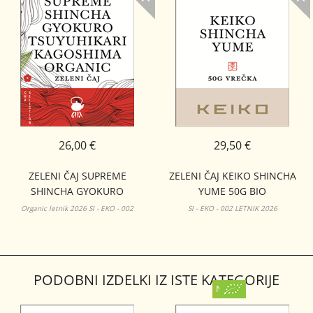
26,00 €
29,50 €
ZELENI ČAJ SUPREME
ZELENI ČAJ KEIKO SHINCHA
SHINCHA GYOKURO
YUME 50G BIO
TSUYUHIKARI KAGOSHIMA
Organic letnik 2026 SI - EKO - 002
SI - EKO - 002 LETNIK 2026
ORGANIC 50G
PODOBNI IZDELKI IZ ISTE KATEGORIJE