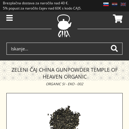
Brezplačna dostava
za naročila nad
40 €
.
5% popust za naročilo čajev nad 60€ s kodo CAJ5. Popusti se ne seštevajo.
ZELENI ČAJ CHINA GUNPOWDER TEMPLE OF
HEAVEN ORGANIC
ORGANIC SI - EKO - 002