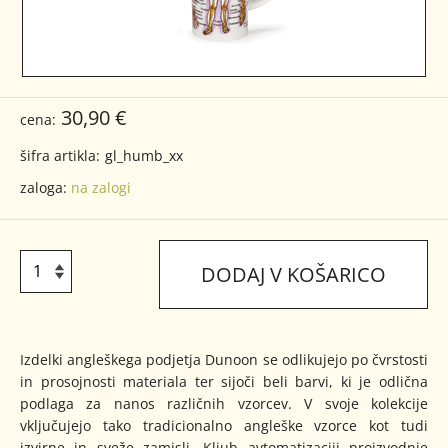
30,90 €
cena:
šifra artikla:
gl_humb_xx
zaloga:
na zalogi
DODAJ V KOŠARICO
Izdelki angleškega podjetja Dunoon se odlikujejo po čvrstosti
in prosojnosti materiala ter sijoči beli barvi, ki je odlična
podlaga za nanos različnih vzorcev. V svoje kolekcije
vključujejo tako tradicionalno angleške vzorce kot tudi
izvirne in sveže zamisli. Kljub avtomatizaciji proizvodnje