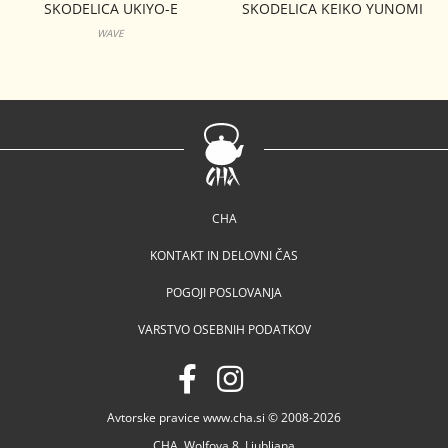
SKODELICA UKIYO-E
SKODELICA KEIKO YUNOMI
LOMOND
LEAVES
WAVE
CHA
KONTAKT IN DELOVNI ČAS
POGOJI POSLOVANJA
VARSTVO OSEBNIH PODATKOV
Avtorske pravice www.cha.si © 2008-2026
CHA, Wolfova 8, Ljubljana