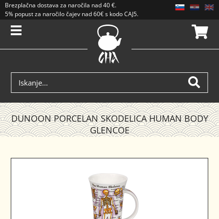
Brezplačna dostava
za naročila nad
40 €
.
5% popust za naročilo čajev nad 60€ s kodo CAJ5. Popusti se ne seštevajo.
DUNOON PORCELAN SKODELICA HUMAN BODY
GLENCOE