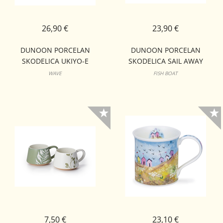
26,90 €
23,90 €
DUNOON PORCELAN
DUNOON PORCELAN
SKODELICA UKIYO-E
SKODELICA SAIL AWAY
LOMOND
ORKNEY
WAVE
FISH BOAT
7,50 €
23,10 €