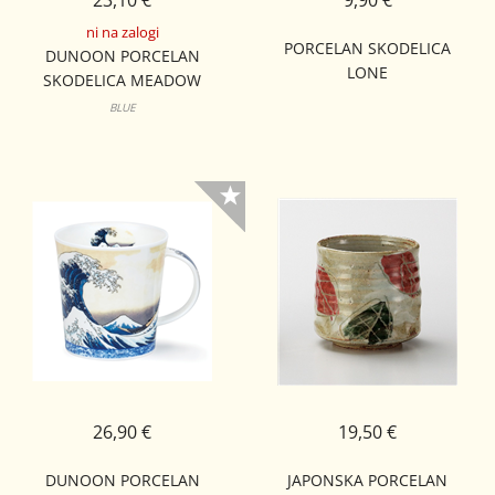
23,10 €
9,90 €
ni na zalogi
PORCELAN SKODELICA
DUNOON PORCELAN
LONE
SKODELICA MEADOW
BREEZE BUTE
BLUE
26,90 €
19,50 €
DUNOON PORCELAN
JAPONSKA PORCELAN