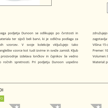
škega podjetja Dunoon se odlikujejo po čvrstosti in
derno tehnologijo s tradicionalnim obrtništvom, kar
teriala ter sijoči beli barvi, ki je odlična podlaga za
zagotavlja 
nih vzorcev. V svoje kolekcije vključujejo tako
Višina: 15
angleške vzorce kot tudi izvirne in sveže zamisli. Kljub
Premer: 1
i proizvodnje izdelava lončkov in čajnikov še vedno
Volumen: 0
ko ročnih spretnosti. Pri podjetju Dunoon uspešno
Material: 
DI