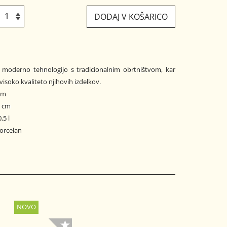
DODAJ V KOŠARICO
visoko kvaliteto njihovih izdelkov.
 cm
0 cm
,5 l
porcelan