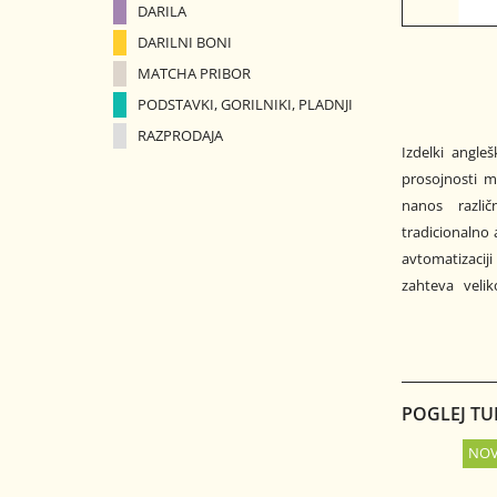
DARILA
DARILNI BONI
MATCHA PRIBOR
PODSTAVKI, GORILNIKI, PLADNJI
RAZPRODAJA
Izdelki angle
združujejo mo
prosojnosti ma
nanos različ
tradicionalno 
avtomatizacij
zahteva veli
POGLEJ TU