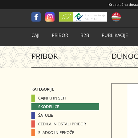
Brezplačna dost
kontrolo izvaja
SI-EKO-002
ČAJI
PRIBOR
B2B
PUBLIKACIJE
PRIBOR
DUNOON
KATEGORIJE
ČAJNIKI IN SETI
SKODELICE
ŠATULJE
CEDILA IN OSTALI PRIBOR
SLADKO IN PEKOČE