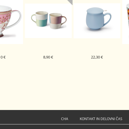
10 €
8,90 €
22,30 €
PORCELAN
KERAMIČNA SKODELICA
PORCELAN SKODELICA
STIVALE SKYE
ADELIA
ZAARA S CEDILOM
S
NK
SVETLO MODRA
CHA
KONTAKT IN DELOVNI ČAS