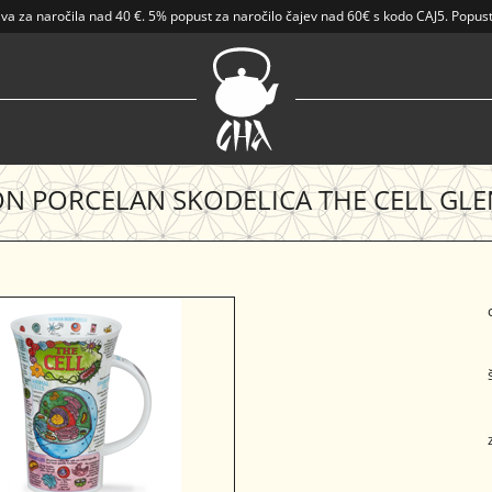
ava
za naročila nad
40 €
.
5% popust za naročilo čajev nad 60€ s kodo CAJ5. Popust
 PORCELAN SKODELICA THE CELL GL