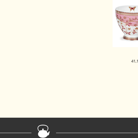
41,
DUNOON 
SKODELICA E
PI