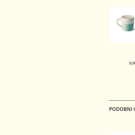
8,9
KERAMIČNA
ADE
PODOBNI IZ