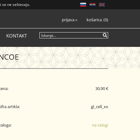
i se ne seštevajo.
prijava
»
košarica
0
KONTAKT
ENCOE
cena:
30,90 €
šifra artikla:
gl_cell_xx
zaloga:
na zalogi