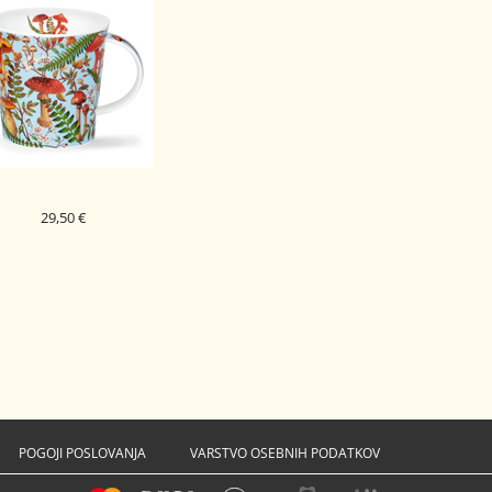
29,50 €
DUNOON PORCELAN
KODELICA FORESTIERE
CAIRNGORM
BLUE
POGOJI POSLOVANJA
VARSTVO OSEBNIH PODATKOV