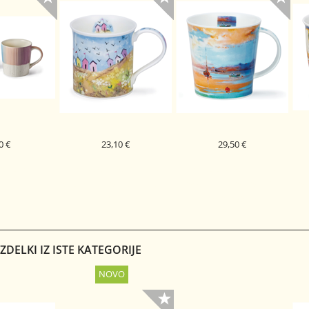
0 €
23,10 €
29,50 €
 SKODELICA
DUNOON PORCELAN
DUNOON PORCELAN
LIA
SKODELICA SEASIDE COVE
SKODELICA SEASCAPE
S
BUTE
CAIRNGORM
BEACH HUT
PEACH
DELKI IZ ISTE KATEGORIJE