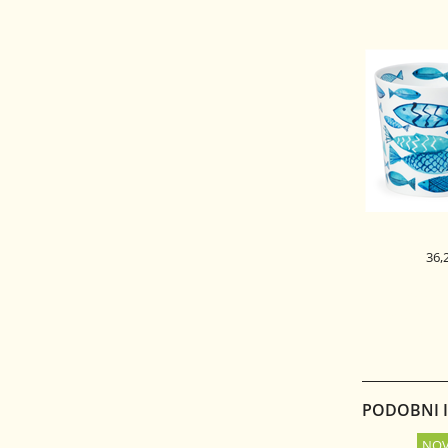
36,
DUNOON 
SKODELIC
BEN
PODOBNI IZ