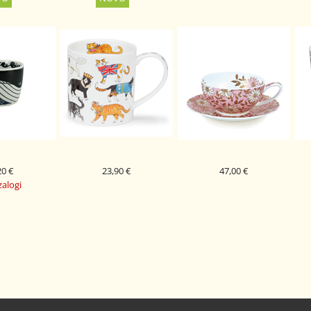
20 €
23,90 €
47,00 €
zalogi
DUNOON PORCELAN
DUNOON PORCELAN
 PORCELAN
SKODELICA COOL CATS
SKODELICA NUOVO PINK
A KUJIRA
ORKNEY
TFO S KROŽNIKOM
UNION