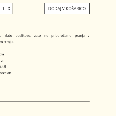
DODAJ V KOŠARICO
o zlato poslikavo, zato ne priporočamo pranja v
m stroju.
 cm
0 cm
,45l
porcelan