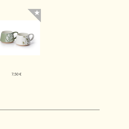
7,50 €
ORCELAN SKODELICA
LEANA