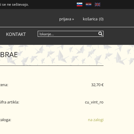
i se ne seštevajo.
prijava
»
košarica
0
KONTAKT
MBRAE
cena:
32,70 €
šifra artikla:
cu_vint_ro
zaloga:
na zalogi