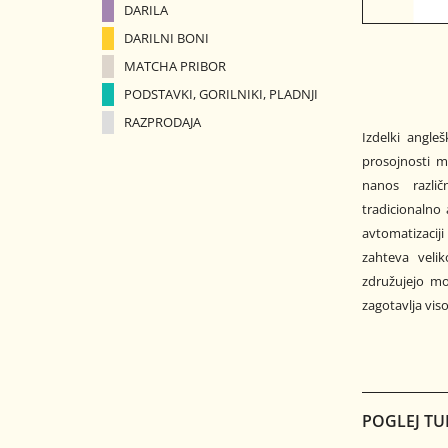
DARILA
DARILNI BONI
MATCHA PRIBOR
PODSTAVKI, GORILNIKI, PLADNJI
RAZPRODAJA
Izdelki angle
prosojnosti ma
nanos različ
tradicionalno 
avtomatizacij
zahteva veli
združujejo mo
zagotavlja viso
POGLEJ TU