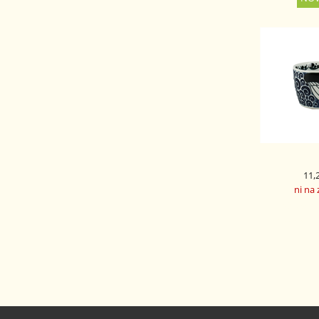
11,
ni na 
JAPONSKA
SKODELIC