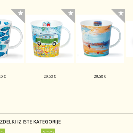
20 €
29,50 €
29,50 €
PORCELAN
DUNOON PORCELAN
DUNOON PORCELAN
P
A GO FISH
SKODELICA COOL CAMPERS
SKODELICA SEASCAPE
MORE
CAIRNGORM
CAIRNGORM
GREEN
PEACH
DELKI IZ ISTE KATEGORIJE