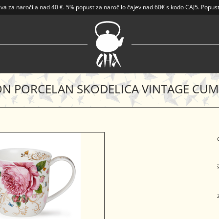
ava
za naročila nad
40 €
.
5% popust za naročilo čajev nad 60€ s kodo CAJ5. Popust
N PORCELAN SKODELICA VINTAGE CU