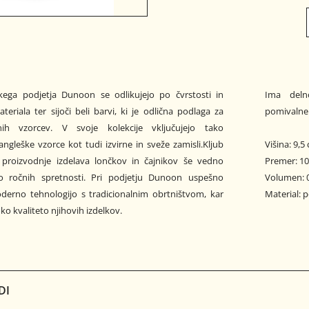
škega podjetja Dunoon se odlikujejo po čvrstosti in
Ima deln
teriala ter sijoči beli barvi, ki je odlična podlaga za
pomivalne
nih vzorcev. V svoje kolekcije vključujejo tako
angleške vzorce kot tudi izvirne in sveže zamisli.Kljub
Višina: 9,5
i proizvodnje izdelava lončkov in čajnikov še vedno
Premer: 1
ko ročnih spretnosti. Pri podjetju Dunoon uspešno
Volumen: 0
derno tehnologijo s tradicionalnim obrtništvom, kar
Material: 
ko kvaliteto njihovih izdelkov.
DI