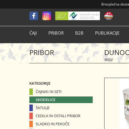
Brezplačna dost
kontrolo izvaja
SI-EKO-002
ČAJI
PRIBOR
B2B
PUBLIKACIJE
PRIBOR
DUNOO
ROSE
KATEGORIJE
ČAJNIKI IN SETI
SKODELICE
ŠATULJE
CEDILA IN OSTALI PRIBOR
SLADKO IN PEKOČE