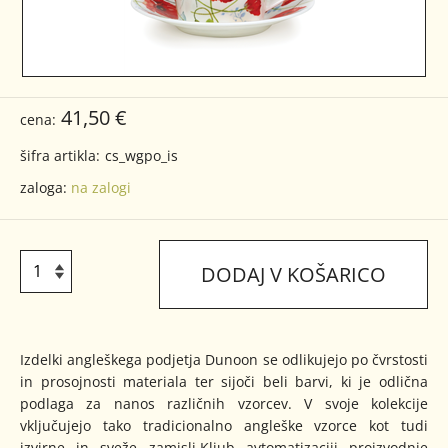
41,50 €
cena:
šifra artikla:
cs_wgpo_is
zaloga:
na zalogi
DODAJ V KOŠARICO
Izdelki angleškega podjetja Dunoon se odlikujejo po čvrstosti
in prosojnosti materiala ter sijoči beli barvi, ki je odlična
podlaga za nanos različnih vzorcev. V svoje kolekcije
vključujejo tako tradicionalno angleške vzorce kot tudi
izvirne in sveže zamisli.Kljub avtomatizaciji proizvodnje