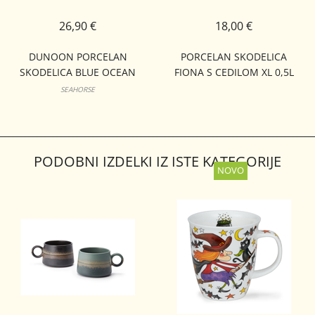
26,90 €
18,00 €
DUNOON PORCELAN
PORCELAN SKODELICA
SKODELICA BLUE OCEAN
FIONA S CEDILOM XL 0,5L
LOMOND
SEAHORSE
PODOBNI IZDELKI IZ ISTE KATEGORIJE