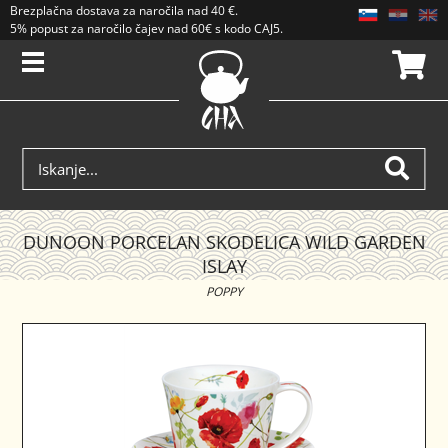
Brezplačna dostava
za naročila nad
40 €
.
5% popust za naročilo čajev nad 60€ s kodo CAJ5. Popusti se ne seštevajo.
DUNOON PORCELAN SKODELICA WILD GARDEN
ISLAY
POPPY