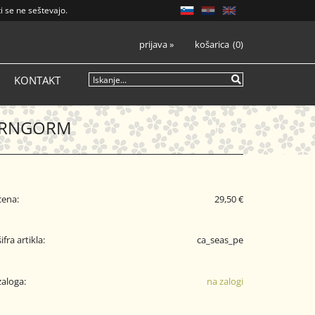
i se ne seštevajo.
prijava
»
košarica
0
KONTAKT
AIRNGORM
cena:
29,50 €
šifra artikla:
ca_seas_pe
zaloga:
na zalogi