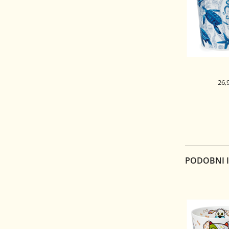
26,
DUNOON 
SKODELICA 
LOM
TUR
PODOBNI IZ