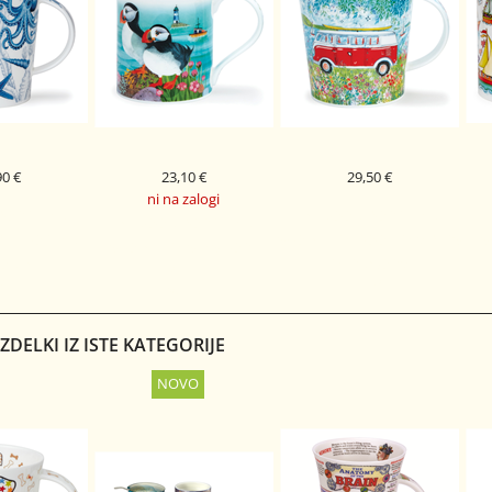
90 €
23,10 €
29,50 €
ni na zalogi
PORCELAN
DUNOON PORCELAN
DUNOON PORCELAN
BLUE OCEAN
SKODELICA COOL CAMPERS
S
SKODELICA SEASHORE
OND
CAIRNGORM
BUTE
TLE
RED
PUFFIN
DELKI IZ ISTE KATEGORIJE