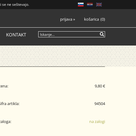
i se ne seštevajo.
prijava
»
košarica
0
KONTAKT
cena:
9,80 €
šifra artikla:
94504
zaloga:
na zalogi