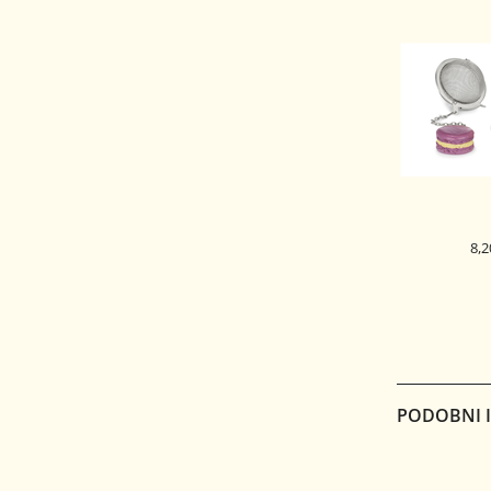
8,2
CEDILO ZA Č
PODOBNI IZ