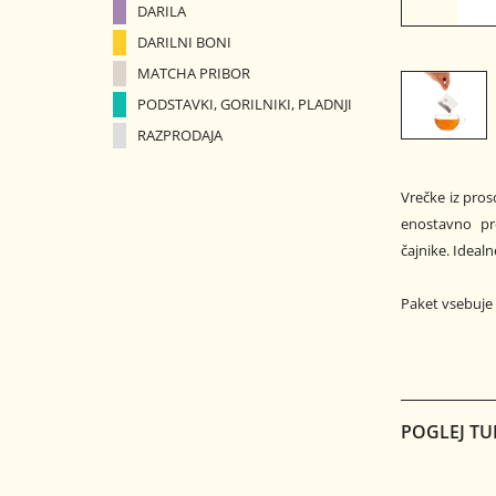
DARILA
DARILNI BONI
MATCHA PRIBOR
PODSTAVKI, GORILNIKI, PLADNJI
RAZPRODAJA
Vrečke iz prosojnega materiala (polipropilen), v katere nasujete čaj in
enostavno pr
čajnike. Ideal
Paket vsebuje 
POGLEJ TU