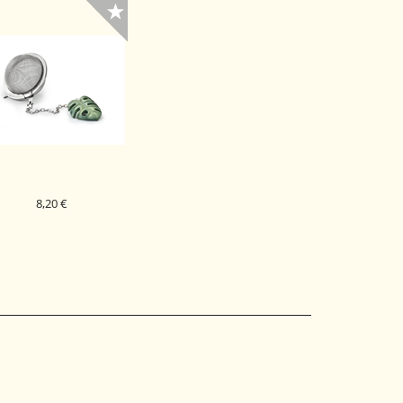
8,20 €
DILO ZA ČAJ MONSTERA