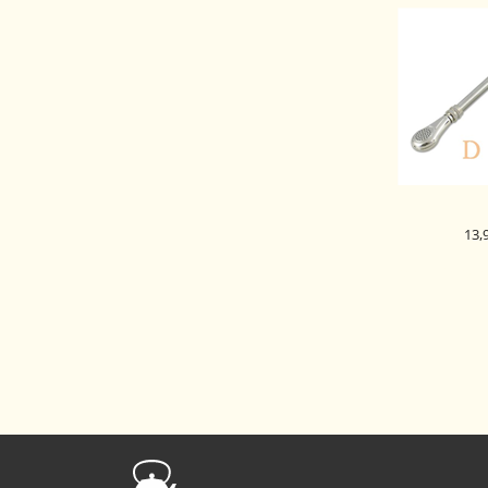
13,
MATE ČAJ SL
19