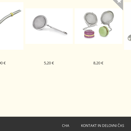
90 €
5,20 €
8,20 €
AMICA PAMPA
CEDILO ZA ČAJ KLEŠČE
CEDILO ZA ČAJ MACARONS
MAT
 CM
VELIKE 6,5 CM
CHA
KONTAKT IN DELOVNI ČAS