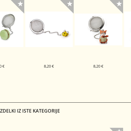
0 €
8,20 €
8,20 €
AJ MACARONS
CEDILO ZA ČAJ CARLA
CEDILO ZA ČAJ OSKAR
CE
DELKI IZ ISTE KATEGORIJE