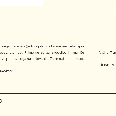
epognete rob. Primerne so za skodelice in manjše
Višina: 7 c
ne za pripravo čaja na potovanjih. Za enkratno uporabo.
Širina: 9,5
64 vrečk.
DI