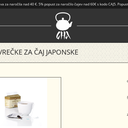
ava
za naročila nad
40 €
.
5% popust za naročilo čajev nad 60€ s kodo CAJ5. Popust
 VREČKE ZA ČAJ JAPONSKE