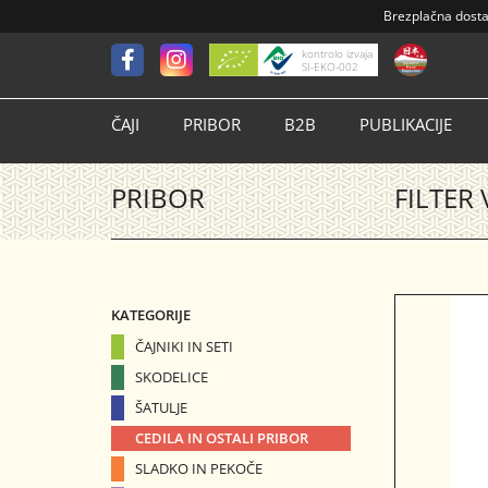
Brezplačna dost
kontrolo izvaja
SI-EKO-002
ČAJI
PRIBOR
B2B
PUBLIKACIJE
PRIBOR
FILTER
KATEGORIJE
ČAJNIKI IN SETI
SKODELICE
ŠATULJE
CEDILA IN OSTALI PRIBOR
SLADKO IN PEKOČE