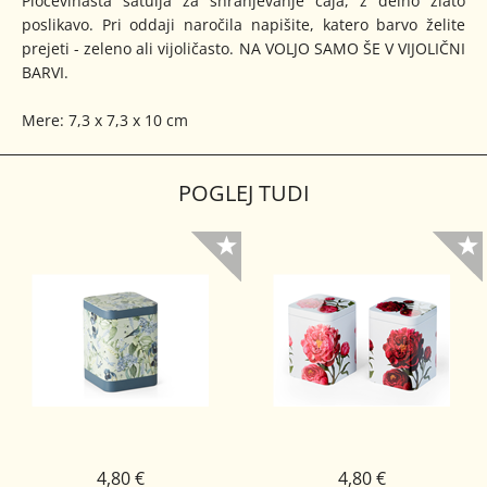
Pločevinasta šatulja za shranjevanje čaja, z delno zlato
poslikavo. Pri oddaji naročila napišite, katero barvo želite
prejeti - zeleno ali vijoličasto. NA VOLJO SAMO ŠE V VIJOLIČNI
BARVI.
Mere: 7,3 x 7,3 x 10 cm
POGLEJ TUDI
4,80 €
4,80 €