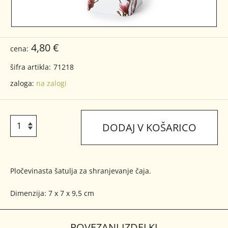
4,80 €
cena:
šifra artikla:
71218
zaloga:
na zalogi
DODAJ V KOŠARICO
Pločevinasta šatulja za shranjevanje čaja.
Dimenzija: 7 x 7 x 9,5 cm
POVEZANI IZDELKI