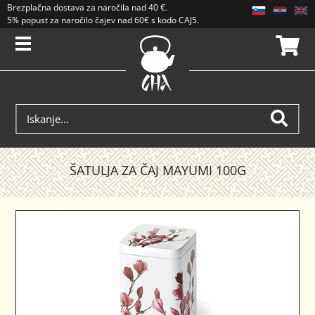
Brezplačna dostava
za naročila nad
40 €
.
5% popust za naročilo čajev nad 60€ s kodo CAJ5. Popusti se ne seštevajo.
ŠATULJA ZA ČAJ MAYUMI 100G