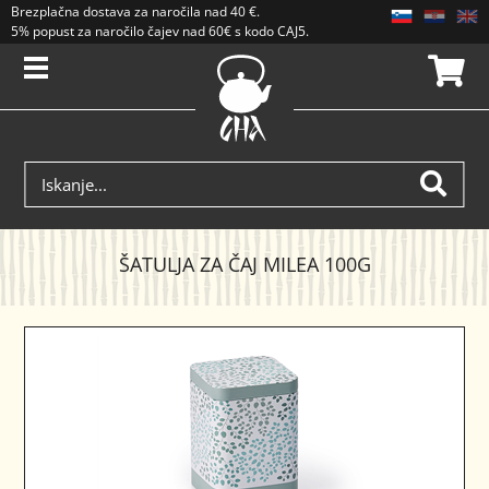
Brezplačna dostava
za naročila nad
40 €
.
5% popust za naročilo čajev nad 60€ s kodo CAJ5. Popusti se ne seštevajo.
ŠATULJA ZA ČAJ MILEA 100G