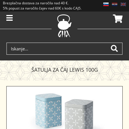
Brezplačna dostava
za naročila nad
40 €
.
5% popust za naročilo čajev nad 60€ s kodo CAJ5. Popusti se ne seštevajo.
ŠATULJA ZA ČAJ LEWIS 100G