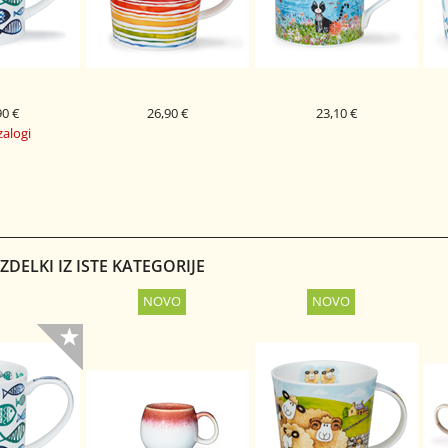
90 €
26,90 €
23,10 €
zalogi
DUNOON PORCELAN
DUNOON PORCELAN
PORCELAN
SKODELICA SUNSET STRIP
SKODELICA BY THE SEA
BLUE SHOAL
LOMOND
BUTE
NEY
CAT
ITE
DELKI IZ ISTE KATEGORIJE