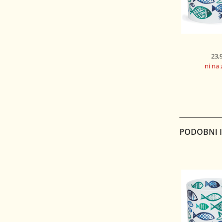
23,
ni na 
DUNOON 
SKODELICA 
ORK
WH
PODOBNI IZ