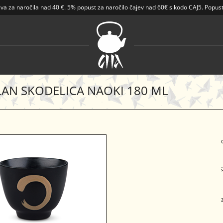
ava
za naročila nad
40 €
.
5% popust za naročilo čajev nad 60€ s kodo CAJ5. Popust
AN SKODELICA NAOKI 180 ML