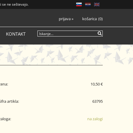
i se ne seštevajo.
prijava
»
košarica
0
KONTAKT
cena:
10,50 €
šifra artikla:
63795
zaloga:
na zalogi