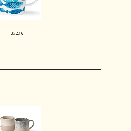
36,20 €
DUNOON PORCELAN
SKODELICA GO FISH
BENMORE