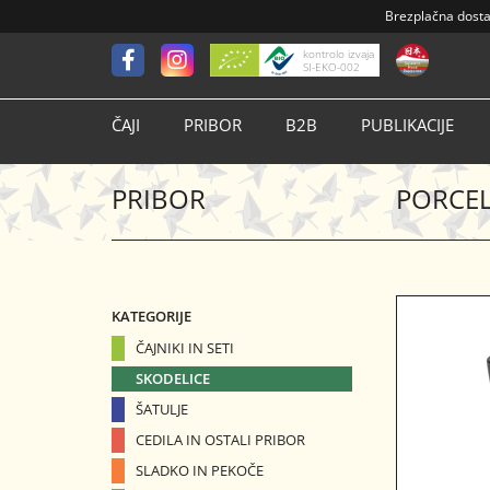
Brezplačna dost
kontrolo izvaja
SI-EKO-002
ČAJI
PRIBOR
B2B
PUBLIKACIJE
PRIBOR
PORCEL
KATEGORIJE
ČAJNIKI IN SETI
SKODELICE
ŠATULJE
CEDILA IN OSTALI PRIBOR
SLADKO IN PEKOČE