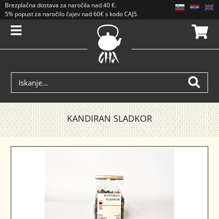
Brezplačna dostava
za naročila nad
40 €
.
5% popust za naročilo čajev nad 60€ s kodo CAJ5. Popusti se ne seštevajo.
KANDIRAN SLADKOR