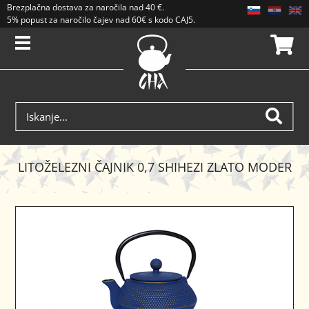
Brezplačna dostava
za naročila nad
40 €
.
5% popust za naročilo čajev nad 60€ s kodo CAJ5. Popusti se ne seštevajo.
LITOŽELEZNI ČAJNIK 0,7 SHIHEZI ZLATO MODER