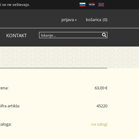
i se ne seštevajo.
prijava
»
košarica
0
KONTAKT
cena:
63,00 €
šifra artikla:
45220
zaloga:
na zalogi