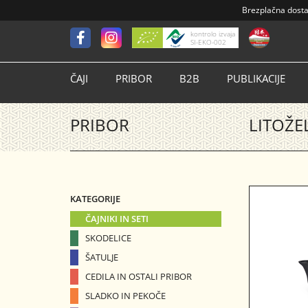
Brezplačna dost
kontrolo izvaja
SI-EKO-002
ČAJI
PRIBOR
B2B
PUBLIKACIJE
PRIBOR
LITOŽEL
KATEGORIJE
ČAJNIKI IN SETI
SKODELICE
ŠATULJE
CEDILA IN OSTALI PRIBOR
SLADKO IN PEKOČE