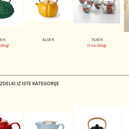
40 €
42,00 €
74,60 €
zalogi
ni na zalogi
LITOŽELEZNI ČAJNIK 0,7
 ČAJNIK 0,9
JAPONSKI ČAJNI SET
PO
KAIWEN RUMEN
 ZELEN
HIROSHI
DELKI IZ ISTE KATEGORIJE