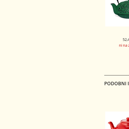
52,
ni na 
LITOŽELEZNI
SAKURA
PODOBNI IZ