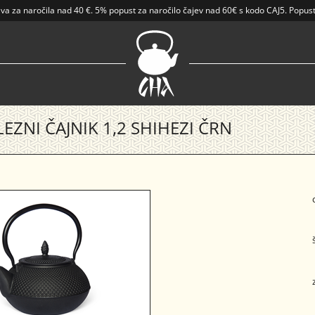
ava
za naročila nad
40 €
.
5% popust za naročilo čajev nad 60€ s kodo CAJ5. Popust
EZNI ČAJNIK 1,2 SHIHEZI ČRN