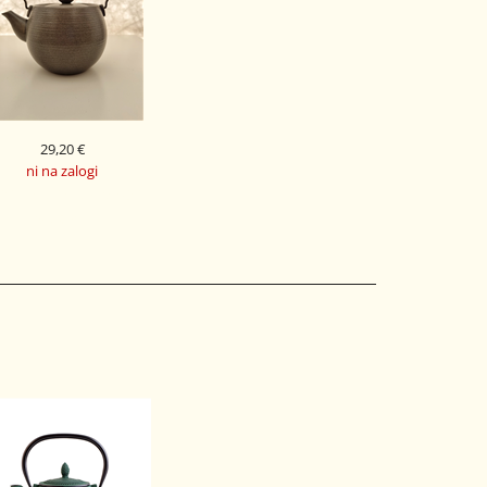
29,20 €
ni na zalogi
RCELAN ČAJNIK MAOCI
SIV 0,4 L