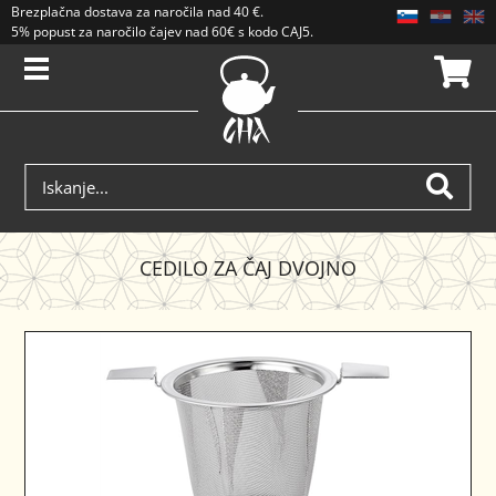
Brezplačna dostava
za naročila nad
40 €
.
5% popust za naročilo čajev nad 60€ s kodo CAJ5. Popusti se ne seštevajo.
CEDILO ZA ČAJ DVOJNO