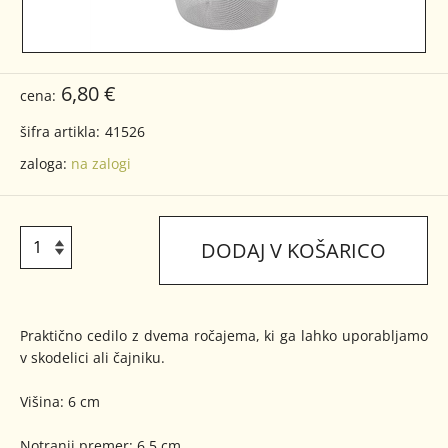
6,80 €
cena:
šifra artikla:
41526
zaloga:
na zalogi
DODAJ V KOŠARICO
Praktično cedilo z dvema ročajema, ki ga lahko uporabljamo
v skodelici ali čajniku.
Višina: 6 cm
Notranji premer: 6,5 cm