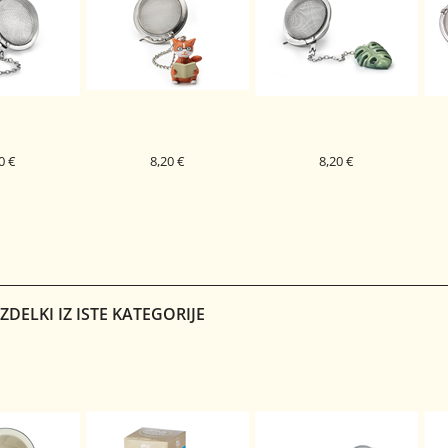
0 €
8,20 €
8,20 €
ČAJ KOHANA
CEDILO ZA ČAJ OSKAR
CEDILO ZA ČAJ MONSTERA
DELKI IZ ISTE KATEGORIJE