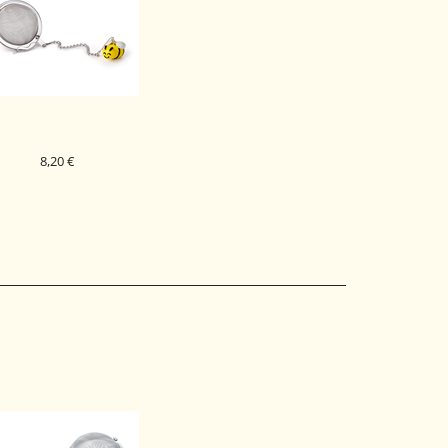
8,20 €
CEDILO ZA ČAJ CARLA