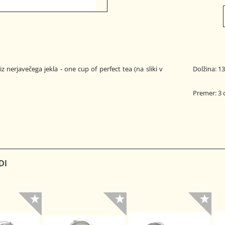
iz nerjavečega jekla - one cup of perfect tea (na sliki v
Dolžina: 1
Premer: 3
DI