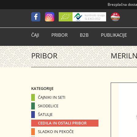
Brezplačna dost
kontrolo izvaja
SI-EKO-002
ČAJI
PRIBOR
B2B
PUBLIKACIJE
PRIBOR
MERILN
KATEGORIJE
ČAJNIKI IN SETI
SKODELICE
ŠATULJE
CEDILA IN OSTALI PRIBOR
SLADKO IN PEKOČE