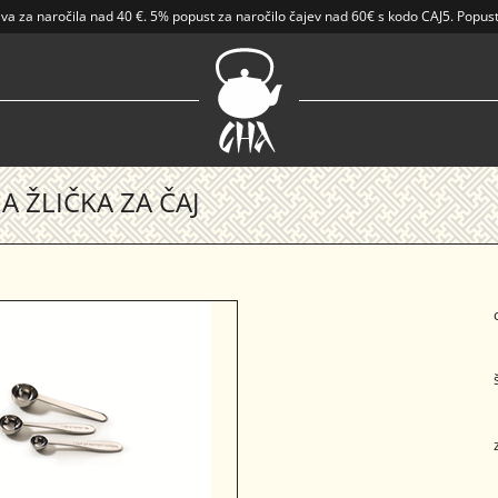
ava
za naročila nad
40 €
.
5% popust za naročilo čajev nad 60€ s kodo CAJ5. Popust
A ŽLIČKA ZA ČAJ