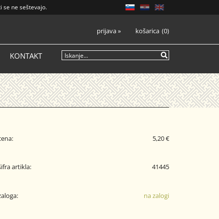
i se ne seštevajo.
prijava
»
košarica
0
KONTAKT
cena:
5,20 €
šifra artikla:
41445
zaloga:
na zalogi