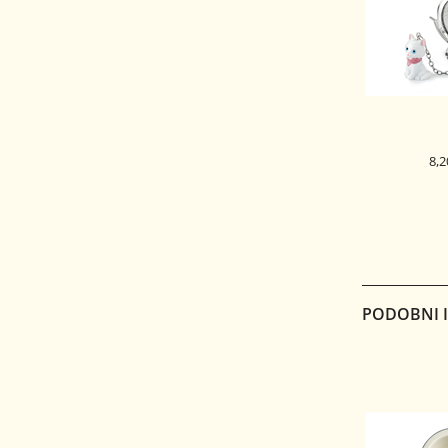
8,2
CEDILO ZA 
PODOBNI IZ