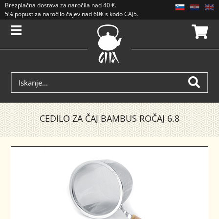
Brezplačna dostava
za naročila nad
40 €
.
5% popust za naročilo čajev nad 60€ s kodo CAJ5. Popusti se ne seštevajo.
CEDILO ZA ČAJ BAMBUS ROČAJ 6.8