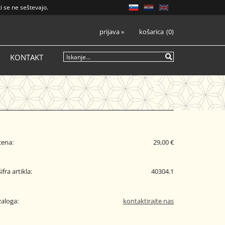
i se ne seštevajo.
prijava
»
košarica
0
KONTAKT
cena:
29,00 €
šifra artikla:
40304.1
zaloga:
kontaktirajte nas