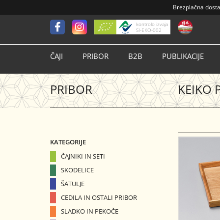
Brezplačna dost
kontrolo izvaja
SI-EKO-002
ČAJI
PRIBOR
B2B
PUBLIKACIJE
PRIBOR
KEIKO P
KATEGORIJE
ČAJNIKI IN SETI
SKODELICE
ŠATULJE
CEDILA IN OSTALI PRIBOR
SLADKO IN PEKOČE