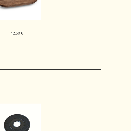
12,50 €
ADENJ OVALNI 19 X 10
CM