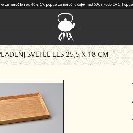
ava
za naročila nad
40 €
.
5% popust za naročilo čajev nad 60€ s kodo CAJ5. Popust
LADENJ SVETEL LES 25,5 X 18 CM