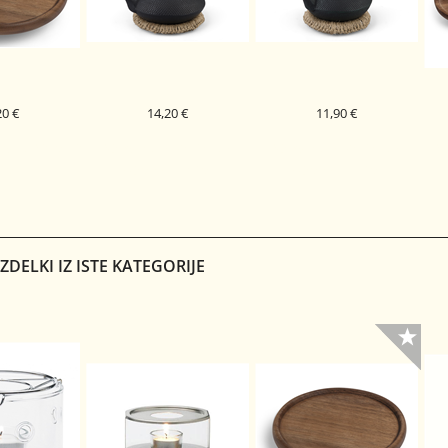
20 €
14,20 €
11,90 €
ESEN PREMER
PODSTAVEK ZA ČAJNIK
PODSTAVEK ZA ČAJNIK
PL
 CM
KOMAKI 17 CM
KOMAKI 11 CM
DELKI IZ ISTE KATEGORIJE