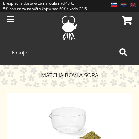
Brezplačna dostava
za naročila nad
40 €
.
5% popust za naročilo čajev nad 60€ s kodo CAJ5. Popusti se ne seštevajo.
MATCHA BOVLA SORA