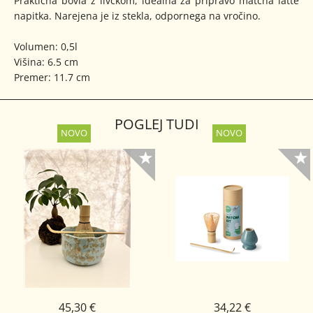
Praktična bovla z livčkom, idealna za pripravo matcha latte
napitka. Narejena je iz stekla, odpornega na vročino.
Volumen: 0,5l
Višina: 6.5 cm
Premer: 11.7 cm
POGLEJ TUDI
45,30 €
34,22 €