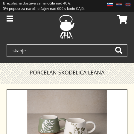
Brezplačna dostava
za naročila nad
40 €
.
5% popust za naročilo čajev nad 60€ s kodo CAJ5. Popusti se ne seštevajo.
PORCELAN SKODELICA LEANA