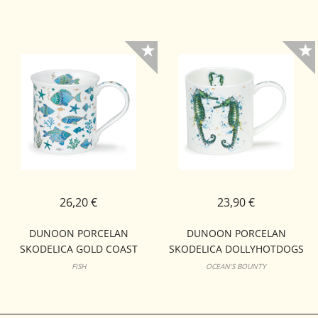
26,20 €
23,90 €
DUNOON PORCELAN
DUNOON PORCELAN
SKODELICA GOLD COAST
SKODELICA DOLLYHOTDOGS
BUTE
ORKNEY
FISH
OCEAN'S BOUNTY