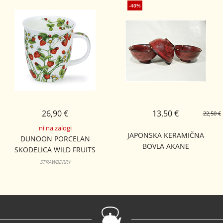
-40%
26,90 €
13,50 €
22,50 €
ni na zalogi
JAPONSKA KERAMIČNA
DUNOON PORCELAN
BOVLA AKANE
SKODELICA WILD FRUITS
NEVIS
STRAWBERRY