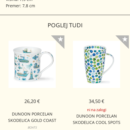
Premer: 7,8 cm
POGLEJ TUDI
26,20 €
34,50 €
ni na zalogi
DUNOON PORCELAN
DUNOON PORCELAN
SKODELICA GOLD COAST
SKODELICA COOL SPOTS
BUTE
BOATS
HENLEY