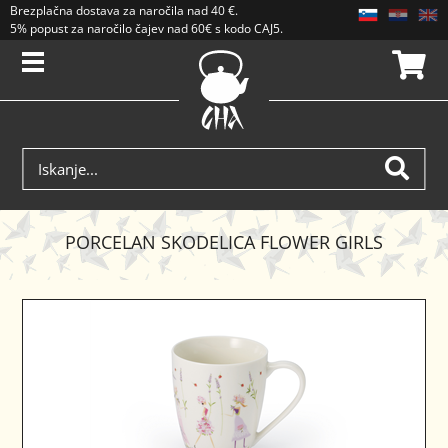
Brezplačna dostava
za naročila nad
40 €
.
5% popust za naročilo čajev nad 60€ s kodo CAJ5. Popusti se ne seštevajo.
PORCELAN SKODELICA FLOWER GIRLS