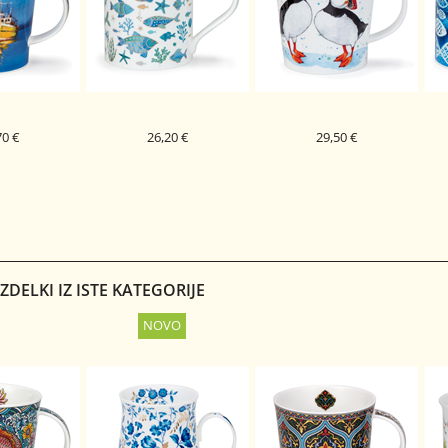
70 €
26,20 €
29,50 €
PORCELAN
DUNOON PORCELAN
DUNOON PORCELAN
 BLUE SEAS
SKODELICA GOLD COAST
SKODELICA PUFFINS
SK
NGORM
BUTE
CAIRNGORM
BLE
FISH
DELKI IZ ISTE KATEGORIJE