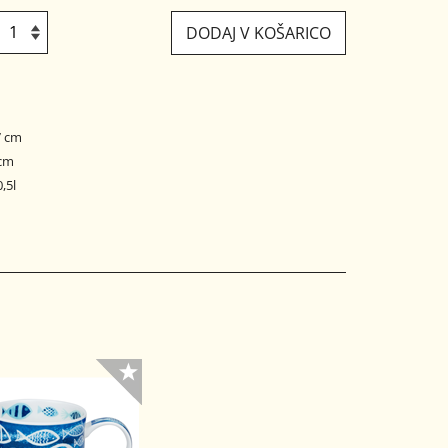
DODAJ V KOŠARICO
7 cm
 cm
,5l