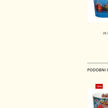
28,
DUNOON 
SKODELICA
CAIR
DOU
PODOBNI IZ
-30%