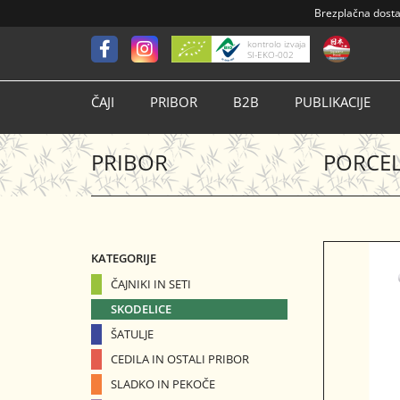
Brezplačna dost
kontrolo izvaja
SI-EKO-002
ČAJI
PRIBOR
B2B
PUBLIKACIJE
PRIBOR
PORCEL
KATEGORIJE
ČAJNIKI IN SETI
SKODELICE
ŠATULJE
CEDILA IN OSTALI PRIBOR
SLADKO IN PEKOČE