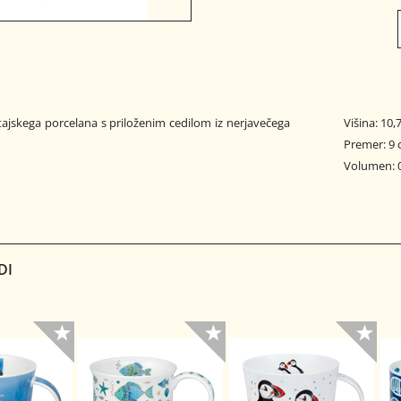
itajskega porcelana s priloženim cedilom iz nerjavečega
Višina: 10,
Premer: 9
Volumen: 0
DI