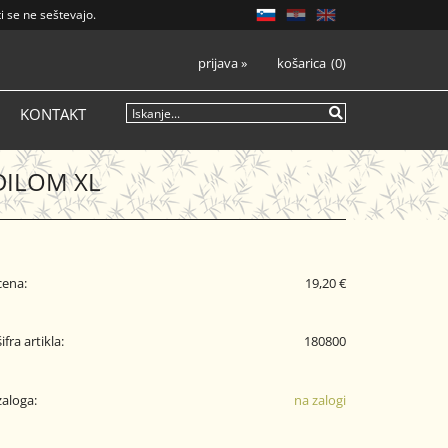
i se ne seštevajo.
prijava
»
košarica
0
KONTAKT
DILOM XL
cena:
19,20 €
šifra artikla:
180800
zaloga:
na zalogi