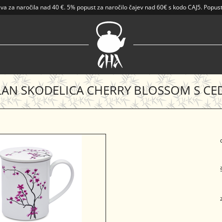
ava
za naročila nad
40 €
.
5% popust za naročilo čajev nad 60€ s kodo CAJ5. Popust
AN SKODELICA CHERRY BLOSSOM S CE