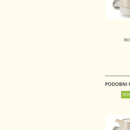
39,
KERAMIČNI S
FOR
PODOBNI IZ