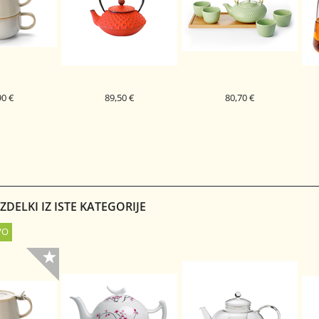
90 €
89,50 €
80,70 €
ET TUVA TEA
LITOŽELEZNI ČAJNIK 0,3
ČAJNI SET TANAKA
 ONE
HIRA ARARE RDEČ
TRE
DELKI IZ ISTE KATEGORIJE