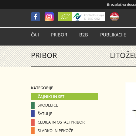
Brezplačna dost
kontrolo izvaja
SI-EKO-002
ČAJI
PRIBOR
B2B
PUBLIKACIJE
PRIBOR
LITOŽE
KATEGORIJE
ČAJNIKI IN SETI
SKODELICE
ŠATULJE
CEDILA IN OSTALI PRIBOR
SLADKO IN PEKOČE