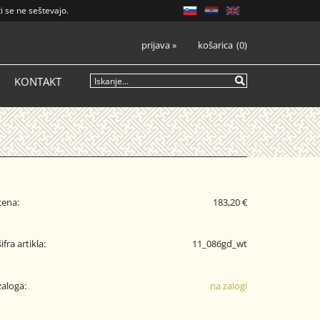
i se ne seštevajo.
prijava
»
košarica
0
KONTAKT
cena:
183,20 €
šifra artikla:
11_086gd_wt
zaloga:
na zalogi