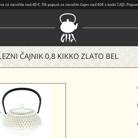
ava
za naročila nad
40 €
.
5% popust za naročilo čajev nad 60€ s kodo CAJ5. Popust
LEZNI ČAJNIK 0,8 KIKKO ZLATO BEL