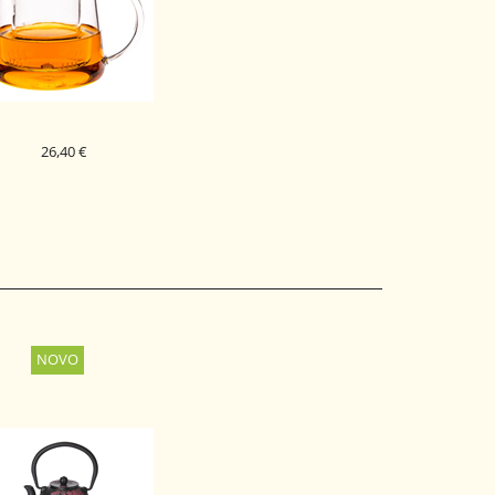
26,40 €
STEKLENI ČAJNIK
NDGLAS FOR TWO 0,4L