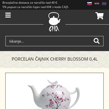
Brezplačna dostava
za naročila nad
40 €
.
5% popust za naročilo čajev nad 60€ s kodo CAJ5. Popusti se ne seštevajo.
PORCELAN ČAJNIK CHERRY BLOSSOM 0,4L