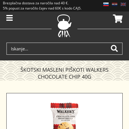
Brezplačna dostava
za naročila nad
40 €
.
5% popust za naročilo čajev nad 60€ s kodo CAJ5. Popusti se ne seštevajo.
ŠKOTSKI MASLENI PIŠKOTI WALKERS
CHOCOLATE CHIP 40G