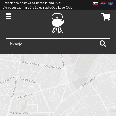
Brezplačna dostava
za naročila nad
40 €
.
5% popust za naročilo čajev nad 60€ s kodo CAJ5. Popusti se ne seštevajo.