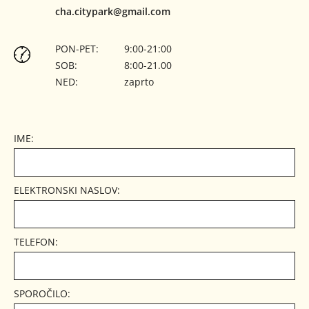
cha.citypark
gmail.com
PON-PET:
9:00-21:00
SOB:
8:00-21.00
NED:
zaprto
IME:
ELEKTRONSKI NASLOV:
TELEFON:
SPOROČILO: