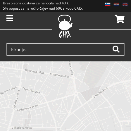
Brezplačna dostava
za naročila nad
40 €
.
5% popust za naročilo čajev nad 60€ s kodo CAJ5. Popusti se ne seštevajo.