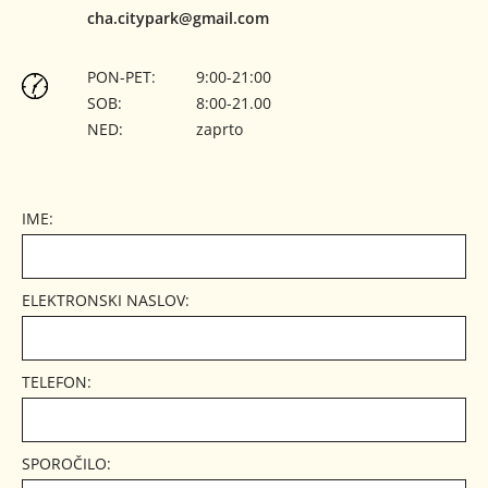
cha.citypark
gmail.com
PON-PET:
9:00-21:00
SOB:
8:00-21.00
NED:
zaprto
IME:
ELEKTRONSKI NASLOV:
TELEFON:
SPOROČILO: