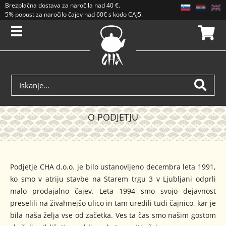
Brezplačna dostava
za naročila nad
40 €
.
5% popust za naročilo čajev nad 60€ s kodo CAJ5. Popusti se ne seštevajo.
O PODJETJU
Podjetje CHA d.o.o. je bilo ustanovljeno decembra leta 1991,
ko smo v atriju stavbe na Starem trgu 3 v Ljubljani odprli
malo prodajalno čajev. Leta 1994 smo svojo dejavnost
preselili na živahnejšo ulico in tam uredili tudi čajnico, kar je
bila naša želja vse od začetka. Ves ta čas smo našim gostom