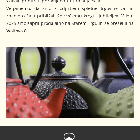
skušali približati pozabljeno kuturo pitja čaja.
Verjamemo, da smo z odprtjem spletne trgovine čaj in
znanje o čaju približali še večjemu krogu ljubiteljev. V letu
2025 smo zaprli prodajalno na Starem Trgu in se preselili na
Wolfovo 8.