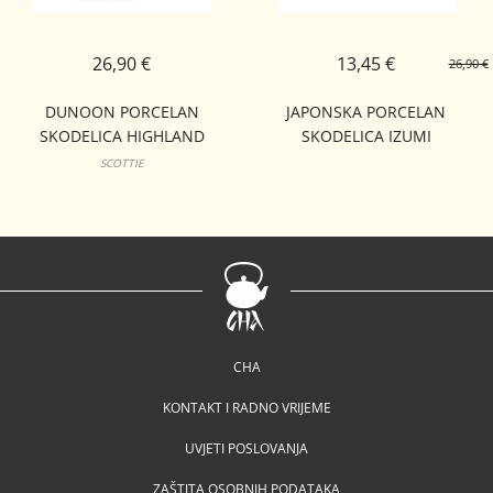
26,90 €
13,45 €
26,90 €
DUNOON PORCELAN
JAPONSKA PORCELAN
SKODELICA HIGHLAND
SKODELICA IZUMI
ANIMALS NEVIS
SCOTTIE
CHA
KONTAKT I RADNO VRIJEME
UVJETI POSLOVANJA
ZAŠTITA OSOBNIH PODATAKA