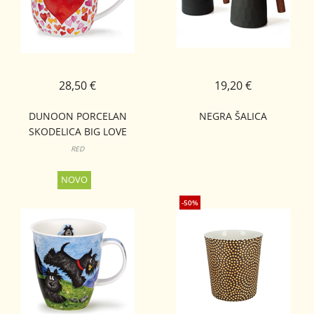
28,50 €
19,20 €
DUNOON PORCELAN
NEGRA ŠALICA
SKODELICA BIG LOVE
CUMBRAE
RED
-50%