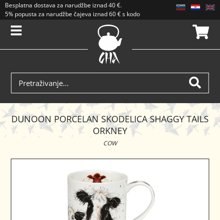
Besplatna dostava
za narudžbe iznad
40 €
.
5% popusta za narudžbe čajeva iznad 60 € s kodom CAJ5. Popusti se ne zbrajaj
DUNOON PORCELAN SKODELICA SHAGGY TAILS
ORKNEY
COW