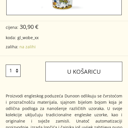
30,90 €
cijena:
koda:
gl_wobe_xx
zaliha:
na zalihi
U KOŠARICU
Proizvodi engleskog poduzeća Dunoon odlikuju se čvrstoćom
i prozračnošću materijala, sjajnom bijelom bojom koja je
odlična podloga za nanošenje različitih uzoraka. U svoje
kolekcije uključuju tradicionalne engleske uzorke, kao i
originalne i svježe zamisli. Unatoč automatizaciji
proizvodnje, izrada lončića i čajnika još uvijek zahtijeva puno