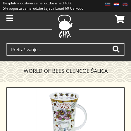
Besplatna dostava
za narudžbe iznad
40 €
.
5% popusta za narudžbe čajeva iznad 60 € s kodom CAJ5. Popusti se ne zbrajaj
WORLD OF BEES GLENCOE ŠALICA