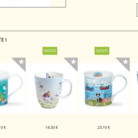
E I
10 €
14,50 €
23,10 €