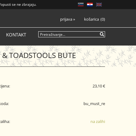
pusti se ne zbrajaju.
prijava
»
košarica
0
KONTAKT
& TOADSTOOLS BUTE
cijena:
23,10 €
koda:
bu_must_re
zaliha:
na zalihi