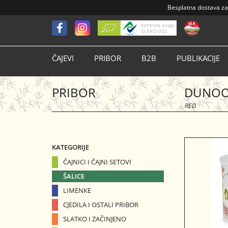
Besplatna dostava
za
kontrolo izvaja
SI-EKO-002
ČAJEVI
PRIBOR
B2B
PUBLIKACIJE
PRIBOR
DUNOO
RED
KATEGORIJE
ČAJNICI I ČAJNI SETOVI
ŠALICE
LIMENKE
CJEDILA I OSTALI PRIBOR
SLATKO I ZAČINJENO