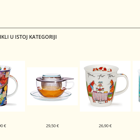
PORCELAN
PORCELAN SKODELICA
DUNOON PORCELAN
 SEASHORE
PAPILLON 0,4L
SKODELICA BY THE SEA
S
TE
BUTE
AL
CAT
IKLI U ISTOJ KATEGORIJI
90 €
29,50 €
26,90 €
PORCELAN
TRENDGLAS SWANTJE S
DUNOON PORCELAN