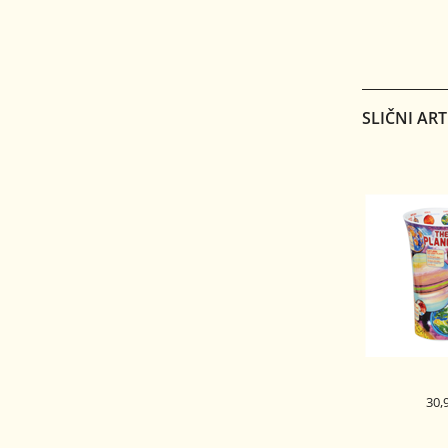
DUNOON 
SKODELICA
BU
SE
SLIČNI ART
30,
DUNOON 