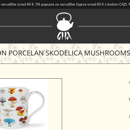
 narudžbe iznad
40 €
.
5% popusta za narudžbe čajeva iznad 60 € s kodom CAJ5. Po
N PORCELAN SKODELICA MUSHROOMS 