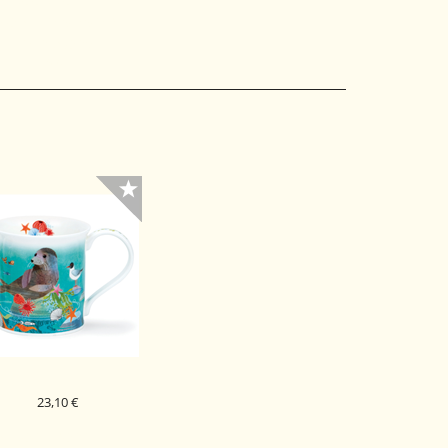
DUNOON PORCELAN
KODELICA SEASCAPE
CAIRNGORM
BLUE
23,10 €
DUNOON PORCELAN