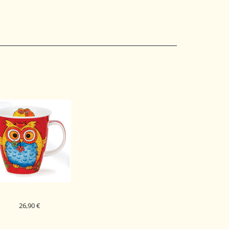
DUNOON PORCELAN
KODELICA SEASCAPE
CAIRNGORM
PEACH
26,90 €
DUNOON PORCELAN