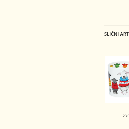
DUNOON 
SKODELICA 
GLE
SLIČNI ART
23,
DUNOON 