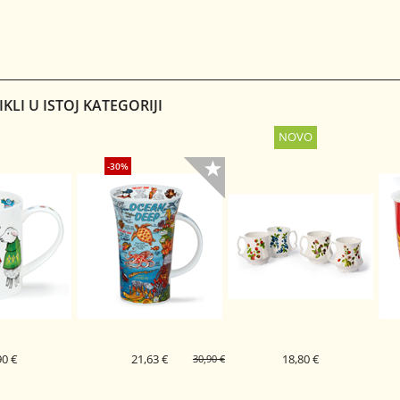
PORCELAN
PORCELAN SKODELICA
DUNOON PORCELAN
OCEAN DEEP
HAPPINESS
S
SKODELICA BLUE SHOAL
NCOE
ORKNEY
WHITE
IKLI U ISTOJ KATEGORIJI
-30%
90 €
21,63 €
18,80 €
30,90 €
PORCELAN
DUNOON PORCELAN
PORCELAN SKODELICA